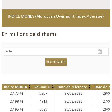
INDICE MONIA (Moroccan Overnight Index Average)
En millions de dirhams
Indice MONIA
Volume JJ
Date de référence
Date de pu
2,173
%
5867
27/02/2020
28/02
2,198
%
4913
26/02/2020
27/02
2,195
%
6025
25/02/2020
26/02