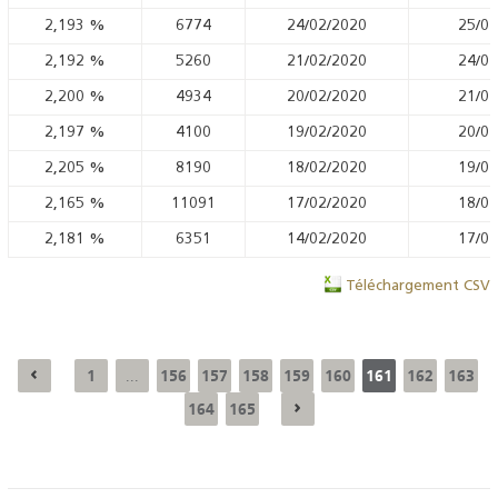
2,193
%
6774
24/02/2020
25/02
2,192
%
5260
21/02/2020
24/02
2,200
%
4934
20/02/2020
21/02
2,197
%
4100
19/02/2020
20/02
2,205
%
8190
18/02/2020
19/02
2,165
%
11091
17/02/2020
18/02
2,181
%
6351
14/02/2020
17/02
Téléchargement CSV
1
156
157
158
159
160
161
162
163
...
164
165