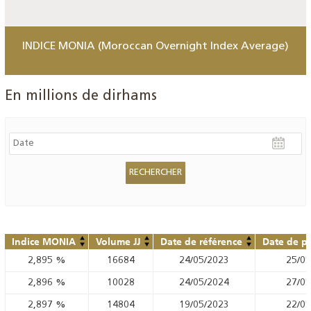
INDICE MONIA (Moroccan Overnight Index Average)
En millions de dirhams
Indice MONIA
Volume JJ
Date de référence
Date de pu
2,895
%
16684
24/05/2023
25/05
2,896
%
10028
24/05/2024
27/05
2,897
%
14804
19/05/2023
22/05