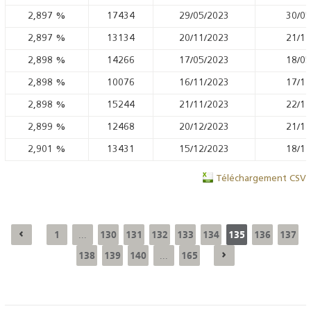
2,897
%
17434
29/05/2023
30/05
2,897
%
13134
20/11/2023
21/11
2,898
%
14266
17/05/2023
18/05
2,898
%
10076
16/11/2023
17/11
2,898
%
15244
21/11/2023
22/11
2,899
%
12468
20/12/2023
21/12
2,901
%
13431
15/12/2023
18/12
Téléchargement CSV
1
130
131
132
133
134
135
136
137
...
138
139
140
165
...