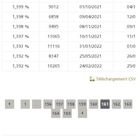
1,399
%
9012
01/10/2021
04/10
1,398
%
6858
09/04/2021
12/04
1,398
%
9495
08/11/2021
09/11
1,397
%
11065
10/11/2021
11/11
1,393
%
11116
31/01/2022
01/02
1,392
%
8347
25/05/2021
26/05
1,392
%
10265
24/02/2022
25/02
Téléchargement CSV
1
156
157
158
159
160
161
162
163
...
164
165