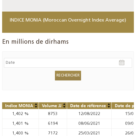
INDICE MONIA (Moroccan Overnight Index Average)
En millions de dirhams
Indice MONIA
Volume JJ
Date de référence
Date de pu
1,402
%
8753
12/08/2022
15/08
1,401
%
6194
08/06/2021
09/06
1,400
%
7172
25/03/2021
26/03