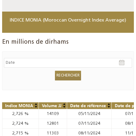
INDICE MONIA (Moroccan Overnight Index Average)
En millions de dirhams
Indice MONIA
Volume JJ
Date de référence
Date de pu
2,726
%
14109
05/11/2024
07/11
2,724
%
12801
07/11/2024
08/11
2,715
%
11303
08/11/2024
11/11