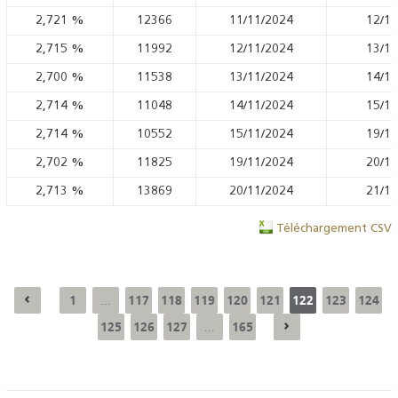
2,721
%
12366
11/11/2024
12/11
2,715
%
11992
12/11/2024
13/11
2,700
%
11538
13/11/2024
14/11
2,714
%
11048
14/11/2024
15/11
2,714
%
10552
15/11/2024
19/11
2,702
%
11825
19/11/2024
20/11
2,713
%
13869
20/11/2024
21/11
Téléchargement CSV
1
117
118
119
120
121
122
123
124
...
125
126
127
165
...