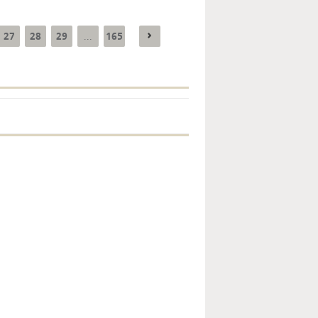
27
28
29
165
...
Enquête mensuelle de
conjoncture dans
l’industrie - 2026