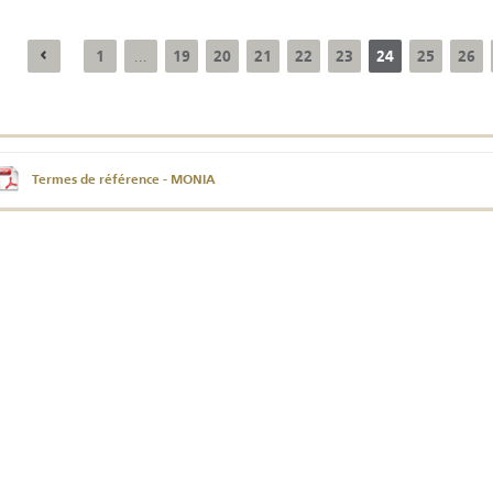
1
19
20
21
22
23
24
25
26
...
Résultats trimestriels
Indicateurs clés des
de l’enquête de
statistiques
conjoncture - 2026
monétaires - 2026
Termes de référence - MONIA