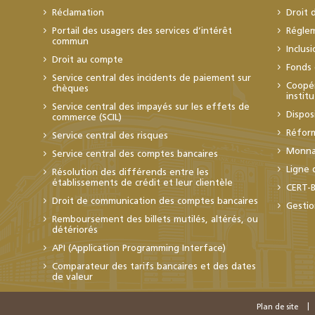
Réclamation
Droit 
Portail des usagers des services d’intérêt
Régle
commun
Inclus
Droit au compte
Fonds 
Service central des incidents de paiement sur
Coopér
chèques
instit
Service central des impayés sur les effets de
Dispos
commerce (SCIL)
Réfor
Service central des risques
Monnai
Service central des comptes bancaires
Ligne 
Résolution des différends entre les
établissements de crédit et leur clientèle
CERT-
Droit de communication des comptes bancaires
Gestio
Remboursement des billets mutilés, altérés, ou
détériorés
API (Application Programming Interface)
Comparateur des tarifs bancaires et des dates
de valeur
Plan de site