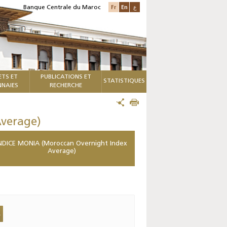
Fr
En
ع
Banque Centrale du Maroc
ETS ET
PUBLICATIONS ET
STATISTIQUES
NAIES
RECHERCHE
verage)
NDICE MONIA (Moroccan Overnight Index
Average)