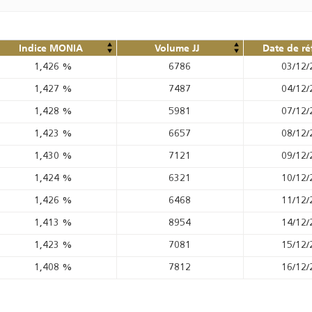
Indice MONIA
Volume JJ
Date de ré
1,426
%
6786
03/12/
1,427
%
7487
04/12/
1,428
%
5981
07/12/
1,423
%
6657
08/12/
1,430
%
7121
09/12/
1,424
%
6321
10/12/
1,426
%
6468
11/12/
1,413
%
8954
14/12/
1,423
%
7081
15/12/
1,408
%
7812
16/12/