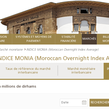
ISION
SYSTÈMES ET MOYENS DE
STABILITÉ
BILL
MARCHÉS
IRE
PAIEMENT
FINANCIÈRE
MON
arché monétaire
INDICE MONIA (Moroccan Overnight Index Average)
NDICE MONIA (Moroccan Overnight Index A
Taux de référence du marché
Marché monétaire
I
interbancaire
interbancaire
n millions de dirhams