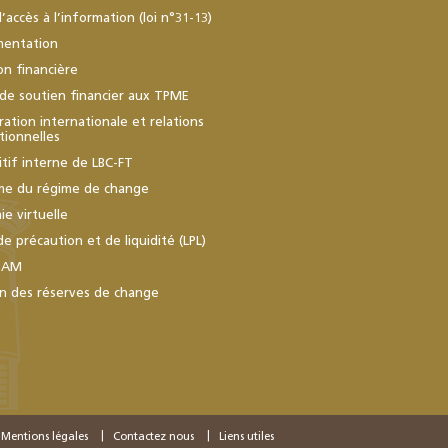
d’accès à l’information (loi n°31-13)
mentation
ion financière
de soutien financier aux TPME
ation internationale et relations
utionnelles
itif interne de LBC-FT
me du régime de change
e virtuelle
de précaution et de liquidité (LPL)
BAM
n des réserves de change
Mentions légales
Contactez nous
Liens utiles