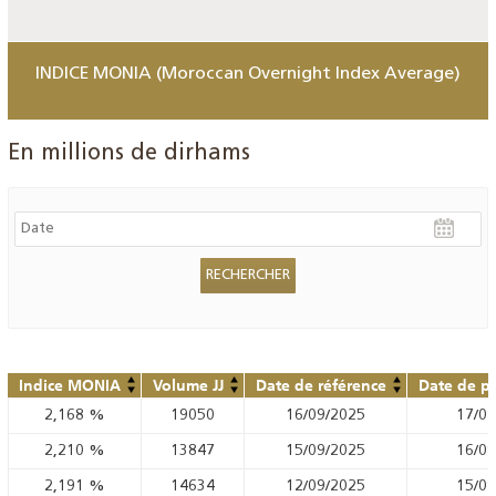
INDICE MONIA (Moroccan Overnight Index Average)
En millions de dirhams
Indice MONIA
Volume JJ
Date de référence
Date de pu
2,168
%
19050
16/09/2025
17/09
2,210
%
13847
15/09/2025
16/09
2,191
%
14634
12/09/2025
15/09