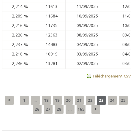
2,214
%
11613
11/09/2025
12/09
2,209
%
11684
10/09/2025
11/09
2,216
%
11735
09/09/2025
10/09
2,226
%
12363
08/09/2025
09/09
2,237
%
14483
04/09/2025
08/09
2,218
%
10919
03/09/2025
04/09
2,246
%
13281
02/09/2025
03/09
Téléchargement CSV
1
18
19
20
21
22
23
24
25
...
26
27
28
165
...