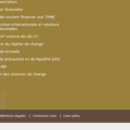
mentation
ion financière
de soutien financier aux TPME
ation internationale et relations
utionnelles
itif interne de LBC-FT
me du régime de change
e virtuelle
de précaution et de liquidité (LPL)
BAM
n des réserves de change
Mentions légales
Contactez nous
Liens utiles