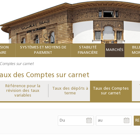
ISION
SYSTÈMES ET MOYENS DE
STABILITÉ
BILL
MARCHÉS
IRE
PAIEMENT
FINANCIÈRE
MON
Comptes sur carnet
aux des Comptes sur carnet
Référence pour la
Taux des dépôts à
Taux des Comptes
révision des taux
terme
sur carnet
variables