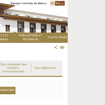
Fr
En
ع
Banque Centrale du Maroc
ETS ET
PUBLICATIONS ET
STATISTIQUES
NAIES
RECHERCHE
Taux maximum des
intérêts
Taux débiteurs
conventionnels