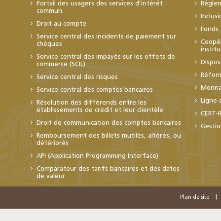
Portail des usagers des services d’intérêt
Régle
commun
Inclus
Droit au compte
Fonds 
Service central des incidents de paiement sur
Coopér
chèques
instit
Service central des impayés sur les effets de
Dispos
commerce (SCIL)
Réfor
Service central des risques
Monnai
Service central des comptes bancaires
Ligne 
Résolution des différends entre les
établissements de crédit et leur clientèle
CERT-
Droit de communication des comptes bancaires
Gestio
Remboursement des billets mutilés, altérés, ou
détériorés
API (Application Programming Interface)
Comparateur des tarifs bancaires et des dates
de valeur
Plan de site