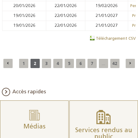
20/01/2026
22/01/2026
19/02/2026
Pens
19/01/2026
22/01/2026
21/01/2027
Prê
19/01/2026
22/01/2026
21/01/2027
Prê
Téléchargement CSV
1
2
3
4
5
6
7
42
...
Accès rapides
Médias
Services rendus au
public