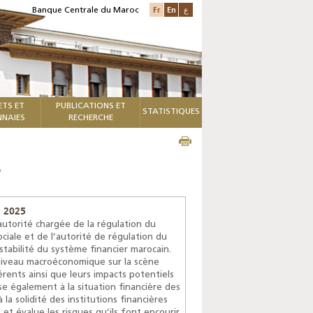
Fr
En
ع
Banque Centrale du Maroc
ETS ET
PUBLICATIONS ET
STATISTIQUES
NAIES
RECHERCHE
e
e 2025
autorité chargée de la régulation du
ciale et de l’autorité de régulation du
stabilité du système financier marocain.
 niveau macroéconomique sur la scène
érents ainsi que leurs impacts potentiels
sse également à la situation financière des
la solidité des institutions financières
et évalue les risques qu’ils font encourir