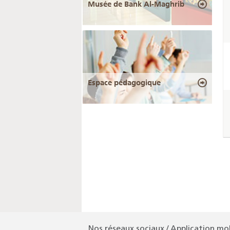
Musée de Bank Al-Maghrib
Espace pédagogique
Nos réseaux sociaux / Application mo