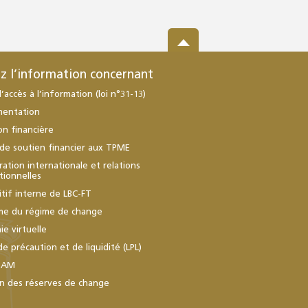
z l’information concernant
d’accès à l’information (loi n°31-13)
mentation
ion financière
de soutien financier aux TPME
ation internationale et relations
utionnelles
itif interne de LBC-FT
me du régime de change
e virtuelle
de précaution et de liquidité (LPL)
BAM
n des réserves de change