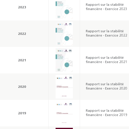
Rapport sur la stabilité
2023
financière - Exercice 2023
Résultats trimestriels
Indicateurs clés des
de l’enquête de
statistiques
conjoncture - 2026
monétaires - 2026
Rapport sur la stabilité
2022
financière - Exercice 2022
Rapport sur la stabilité
2021
financière - Exercice 2021
Rapport sur la stabilité
2020
financière - Exercice 2020
Rapport sur la stabilité
2019
financière - Exercice 2019