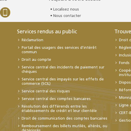
Localisez nous
Nous contacter
Services rendus au public
Trouve
Réclamation
Droit 
Portail des usagers des services d’intérêt
Régle
commun
Inclus
Droit au compte
Fonds 
Service central des incidents de paiement sur
Coopér
chèques
instit
Service central des impayés sur les effets de
Dispos
commerce (SCIL)
Réfor
Service central des risques
Monnai
Service central des comptes bancaires
Ligne 
Résolution des différends entre les
établissements de crédit et leur clientèle
CERT-
Droit de communication des comptes bancaires
Gestio
Remboursement des billets mutilés, altérés, ou
détériorés