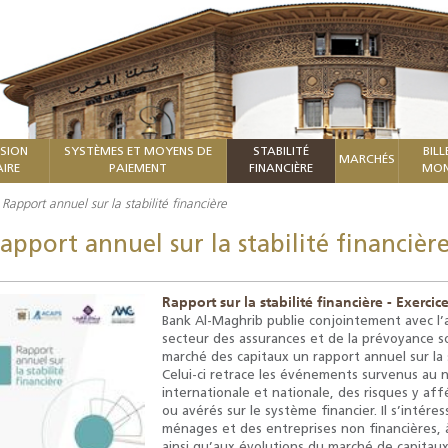
ISION
SYSTÈMES ET MOYENS DE
STABILITÉ
BILL
MARCHÉS
IRE
PAIEMENT
FINANCIÈRE
MON
Rapport annuel sur la stabilité financière
apport annuel sur la stabilité financièr
Rapport sur la stabilité financière - Exercic
Bank Al-Maghrib publie conjointement avec l’
secteur des assurances et de la prévoyance so
marché des capitaux un rapport annuel sur la 
Celui-ci retrace les événements survenus au
internationale et nationale, des risques y aff
ou avérés sur le système financier. Il s’intére
ménages et des entreprises non financières, à 
ainsi qu’aux évolutions du marché de capitaux 