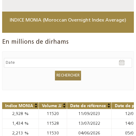
INDICE MONIA (Moroccan Overnight Index Average)
En millions de dirhams
Indice MONIA
Volume JJ
Date de référence
Date de pu
2,928
%
11520
11/09/2023
12/09
1,434
%
11528
13/07/2022
14/07
2,213
%
11530
04/06/2026
05/06