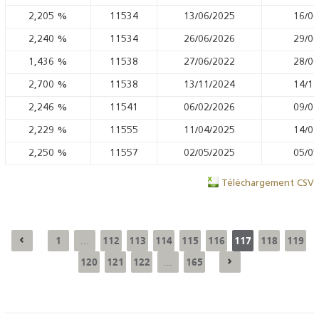
2,205
%
11534
13/06/2025
16/06
2,240
%
11534
26/06/2026
29/06
1,436
%
11538
27/06/2022
28/06
2,700
%
11538
13/11/2024
14/11
2,246
%
11541
06/02/2026
09/02
2,229
%
11555
11/04/2025
14/04
2,250
%
11557
02/05/2025
05/05
Téléchargement CSV
1
112
113
114
115
116
117
118
119
...
120
121
122
165
...