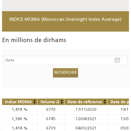
INDICE MONIA (Moroccan Overnight Index Average)
En millions de dirhams
Indice MONIA
Volume JJ
Date de référence
Date de pu
1,418
%
6770
17/11/2020
19/11
1,386
%
6745
12/04/2021
13/04
1,418
%
6739
04/03/2021
05/03