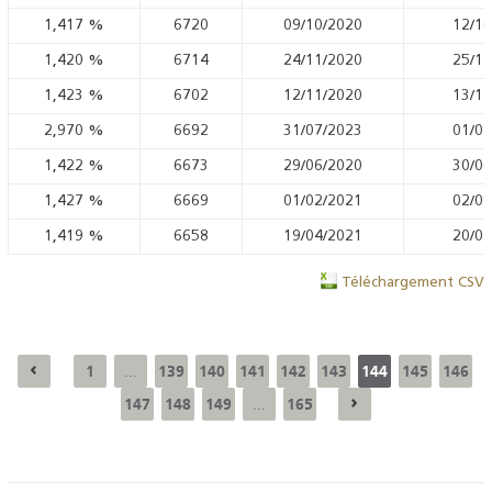
1,417
%
6720
09/10/2020
12/10
1,420
%
6714
24/11/2020
25/11
1,423
%
6702
12/11/2020
13/11
2,970
%
6692
31/07/2023
01/08
1,422
%
6673
29/06/2020
30/06
1,427
%
6669
01/02/2021
02/02
1,419
%
6658
19/04/2021
20/04
Téléchargement CSV
1
139
140
141
142
143
144
145
146
...
147
148
149
165
...