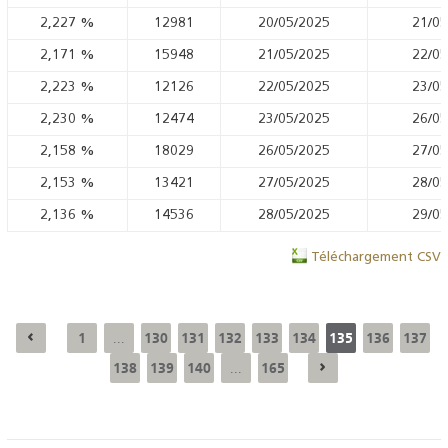
2,227
%
12981
20/05/2025
21/05
2,171
%
15948
21/05/2025
22/05
2,223
%
12126
22/05/2025
23/05
2,230
%
12474
23/05/2025
26/05
2,158
%
18029
26/05/2025
27/05
2,153
%
13421
27/05/2025
28/05
2,136
%
14536
28/05/2025
29/05
Téléchargement CSV
1
130
131
132
133
134
135
136
137
...
138
139
140
165
...