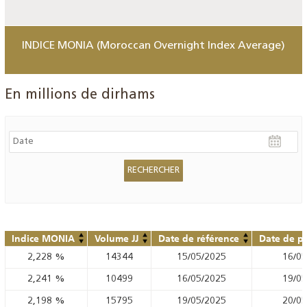
INDICE MONIA (Moroccan Overnight Index Average)
En millions de dirhams
Indice MONIA
Volume JJ
Date de référence
Date de pu
2,228
%
14344
15/05/2025
16/05
2,241
%
10499
16/05/2025
19/05
2,198
%
15795
19/05/2025
20/05