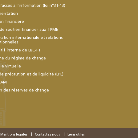
d’accès à l’information (loi n°31-13)
mentation
ion financière
de soutien financier aux TPME
ation internationale et relations
utionnelles
itif interne de LBC-FT
me du régime de change
e virtuelle
de précaution et de liquidité (LPL)
BAM
n des réserves de change
Mentions légales
Contactez nous
Liens utiles