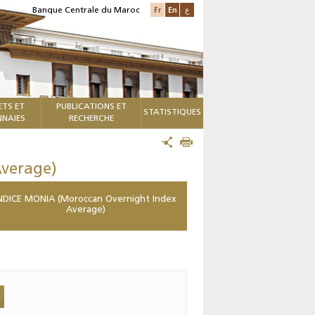
Fr
En
ع
Banque Centrale du Maroc
ETS ET
PUBLICATIONS ET
STATISTIQUES
NAIES
RECHERCHE
verage)
NDICE MONIA (Moroccan Overnight Index
Average)