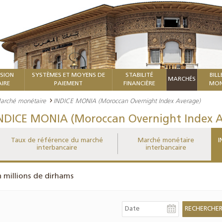
ISION
SYSTÈMES ET MOYENS DE
STABILITÉ
BILL
MARCHÉS
IRE
PAIEMENT
FINANCIÈRE
MON
arché monétaire
INDICE MONIA (Moroccan Overnight Index Average)
NDICE MONIA (Moroccan Overnight Index A
Taux de référence du marché
Marché monétaire
I
interbancaire
interbancaire
n millions de dirhams