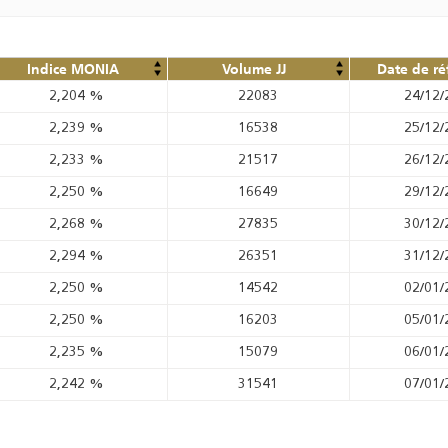
Indice MONIA
Volume JJ
Date de ré
2,204
%
22083
24/12/
2,239
%
16538
25/12/
2,233
%
21517
26/12/
2,250
%
16649
29/12/
2,268
%
27835
30/12/
2,294
%
26351
31/12/
2,250
%
14542
02/01/
2,250
%
16203
05/01/
2,235
%
15079
06/01/
2,242
%
31541
07/01/