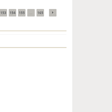
153
154
155
165
...
Enquête mensuelle de
conjoncture dans
l’industrie - 2026