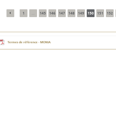
1
145
146
147
148
149
150
151
152
...
Résultats trimestriels
Indicateurs clés des
de l’enquête de
statistiques
conjoncture - 2026
monétaires - 2026
Termes de référence - MONIA