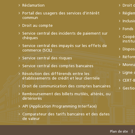
Réclamation
Droit 
Portail des usagers des services d’intérêt
Régle
commun
Inclus
Droit au compte
Fonds 
Service central des incidents de paiement sur
Coopér
chèques
instit
Service central des impayés sur les effets de
Dispos
commerce (SCIL)
Réfor
Service central des risques
Monnai
Service central des comptes bancaires
Ligne 
Résolution des différends entre les
établissements de crédit et leur clientèle
CERT-
Droit de communication des comptes bancaires
Gestio
Remboursement des billets mutilés, altérés, ou
détériorés
API (Application Programming Interface)
Comparateur des tarifs bancaires et des dates
de valeur
Plan de site