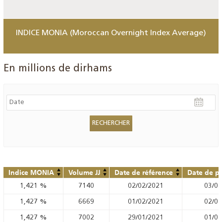
INDICE MONIA (Moroccan Overnight Index Average)
En millions de dirhams
Indice MONIA
Volume JJ
Date de référence
Date de pu
1,421
%
7140
02/02/2021
03/02
1,427
%
6669
01/02/2021
02/02
1,427
%
7002
29/01/2021
01/02