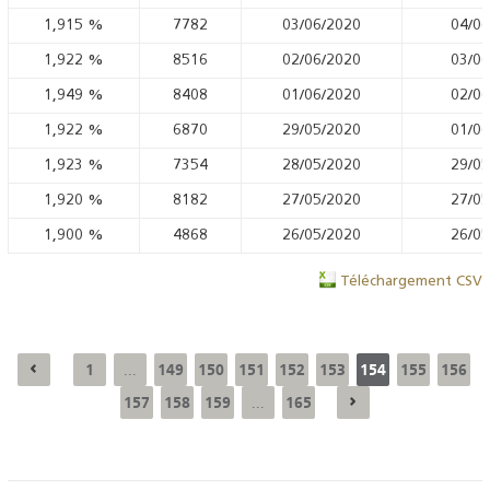
1,915
%
7782
03/06/2020
04/06
1,922
%
8516
02/06/2020
03/06
1,949
%
8408
01/06/2020
02/06
1,922
%
6870
29/05/2020
01/06
1,923
%
7354
28/05/2020
29/05
1,920
%
8182
27/05/2020
27/05
1,900
%
4868
26/05/2020
26/05
Téléchargement CSV
1
149
150
151
152
153
154
155
156
...
157
158
159
165
...