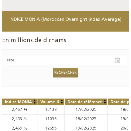
INDICE MONIA (Moroccan Overnight Index Average)
En millions de dirhams
Indice MONIA
Volume JJ
Date de référence
Date de pu
2,467
%
10138
17/02/2025
18/02
2,453
%
11036
18/02/2025
19/02
2,469
%
12655
19/02/2025
20/02