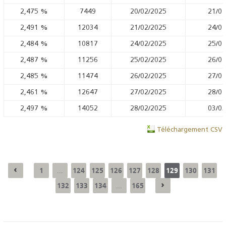
2,475
%
7449
20/02/2025
21/02
2,491
%
12034
21/02/2025
24/02
2,484
%
10817
24/02/2025
25/02
2,487
%
11256
25/02/2025
26/02
2,485
%
11474
26/02/2025
27/02
2,461
%
12647
27/02/2025
28/02
2,497
%
14052
28/02/2025
03/03
Téléchargement CSV
1
124
125
126
127
128
129
130
131
...
132
133
134
165
...