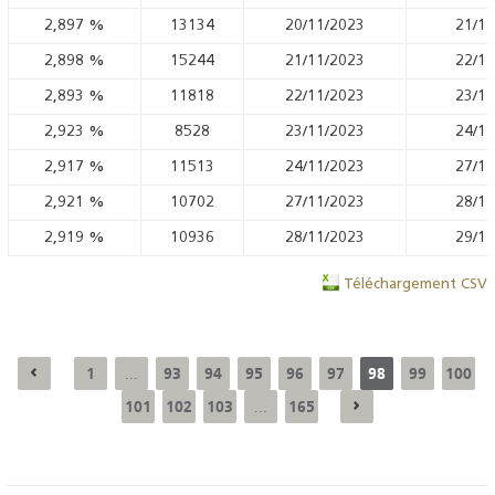
2,897
%
13134
20/11/2023
21/11
2,898
%
15244
21/11/2023
22/11
2,893
%
11818
22/11/2023
23/11
2,923
%
8528
23/11/2023
24/11
2,917
%
11513
24/11/2023
27/11
2,921
%
10702
27/11/2023
28/11
2,919
%
10936
28/11/2023
29/11
Téléchargement CSV
1
93
94
95
96
97
98
99
100
...
101
102
103
165
...