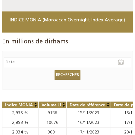
INDICE MONIA (Moroccan Overnight Index Average)
En millions de dirhams
Indice MONIA
Volume JJ
Date de référence
Date de pu
2,936
%
9156
15/11/2023
16/11
2,898
%
10076
16/11/2023
17/11
2,934
%
9601
17/11/2023
20/11