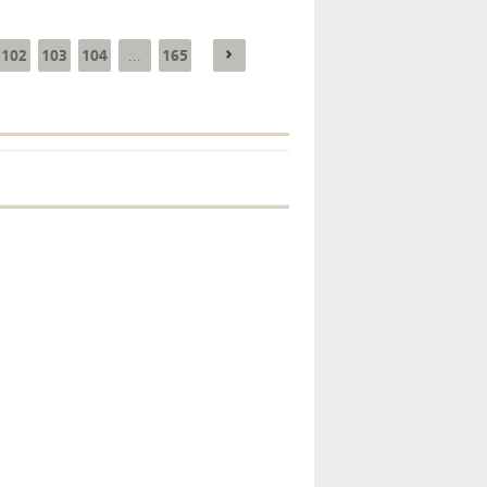
102
103
104
165
...
Enquête mensuelle de
conjoncture dans
l’industrie - 2026