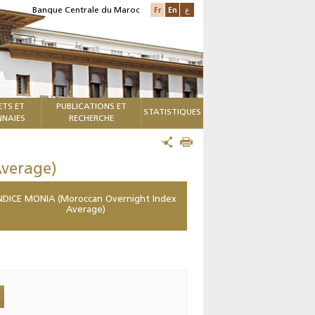
Fr
En
ع
Banque Centrale du Maroc
ETS ET
PUBLICATIONS ET
STATISTIQUES
NAIES
RECHERCHE
verage)
NDICE MONIA (Moroccan Overnight Index
Average)