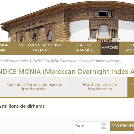
ISION
SYSTÈMES ET MOYENS DE
STABILITÉ
BILL
MARCHÉS
IRE
PAIEMENT
FINANCIÈRE
MON
arché monétaire
INDICE MONIA (Moroccan Overnight Index Average)
NDICE MONIA (Moroccan Overnight Index A
Taux de référence du marché
Marché monétaire
I
interbancaire
interbancaire
n millions de dirhams