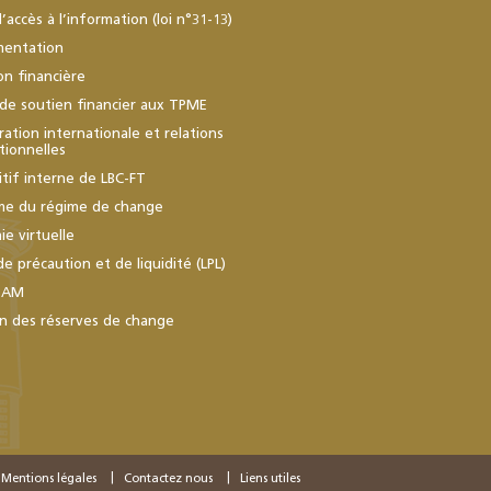
d’accès à l’information (loi n°31-13)
mentation
ion financière
de soutien financier aux TPME
ation internationale et relations
utionnelles
itif interne de LBC-FT
me du régime de change
e virtuelle
de précaution et de liquidité (LPL)
BAM
n des réserves de change
Mentions légales
Contactez nous
Liens utiles