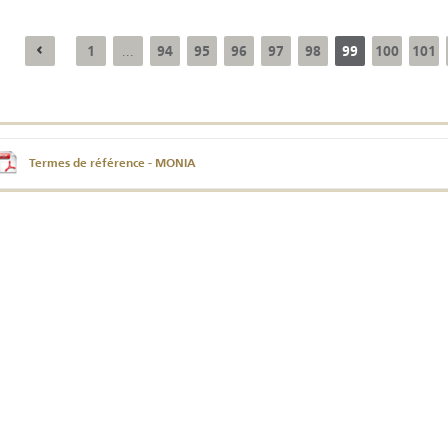
1
94
95
96
97
98
99
100
101
...
Résultats trimestriels
Indicateurs clés des
de l’enquête de
statistiques
conjoncture - 2026
monétaires - 2026
Termes de référence - MONIA