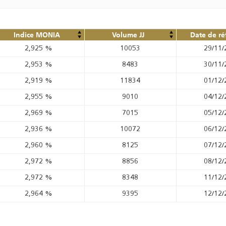
Indice MONIA
Volume JJ
Date de ré
2,925
%
10053
29/11/
2,953
%
8483
30/11/
2,919
%
11834
01/12/
2,955
%
9010
04/12/
2,969
%
7015
05/12/
2,936
%
10072
06/12/
2,960
%
8125
07/12/
2,972
%
8856
08/12/
2,972
%
8348
11/12/
2,964
%
9395
12/12/