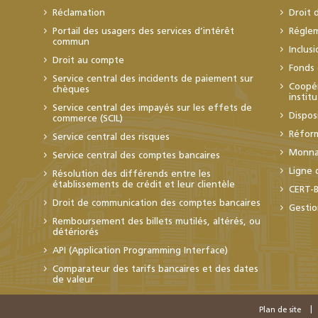
Réclamation
Droit 
Portail des usagers des services d’intérêt
Régle
commun
Inclus
Droit au compte
Fonds 
Service central des incidents de paiement sur
Coopér
chèques
instit
Service central des impayés sur les effets de
Dispos
commerce (SCIL)
Réfor
Service central des risques
Monnai
Service central des comptes bancaires
Ligne 
Résolution des différends entre les
établissements de crédit et leur clientèle
CERT-
Droit de communication des comptes bancaires
Gestio
Remboursement des billets mutilés, altérés, ou
détériorés
API (Application Programming Interface)
Comparateur des tarifs bancaires et des dates
de valeur
Plan de site