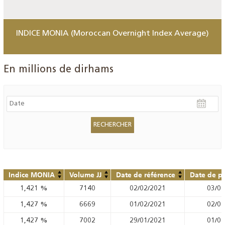
INDICE MONIA (Moroccan Overnight Index Average)
En millions de dirhams
Indice MONIA
Volume JJ
Date de référence
Date de pu
1,421
%
7140
02/02/2021
03/02
1,427
%
6669
01/02/2021
02/02
1,427
%
7002
29/01/2021
01/02