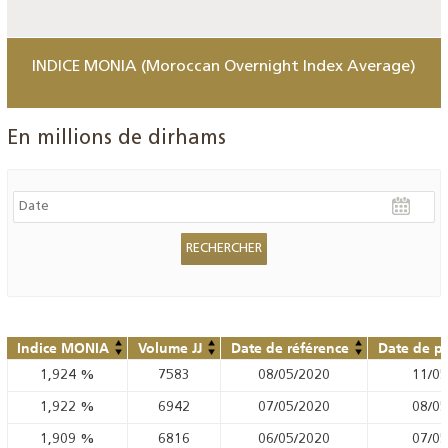
INDICE MONIA (Moroccan Overnight Index Average)
En millions de dirhams
Indice MONIA
Volume JJ
Date de référence
Date de pu
1,924
%
7583
08/05/2020
11/05
1,922
%
6942
07/05/2020
08/05
1,909
%
6816
06/05/2020
07/05