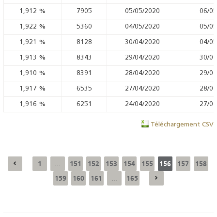
1,912
%
7905
05/05/2020
06/05
1,922
%
5360
04/05/2020
05/05
1,921
%
8128
30/04/2020
04/05
1,913
%
8343
29/04/2020
30/04
1,910
%
8391
28/04/2020
29/04
1,917
%
6535
27/04/2020
28/04
1,916
%
6251
24/04/2020
27/04
Téléchargement CSV
1
151
152
153
154
155
156
157
158
...
159
160
161
165
...