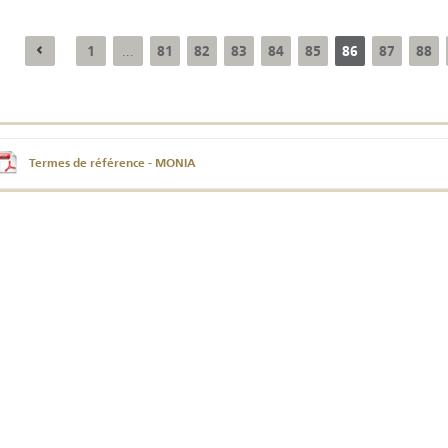
1
81
82
83
84
85
86
87
88
...
Résultats trimestriels
Indicateurs clés des
de l’enquête de
statistiques
conjoncture - 2026
monétaires - 2026
Termes de référence - MONIA