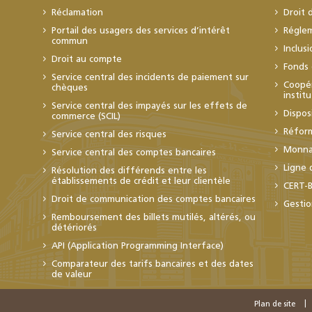
Réclamation
Droit 
Portail des usagers des services d’intérêt
Régle
commun
Inclus
Droit au compte
Fonds 
Service central des incidents de paiement sur
Coopér
chèques
instit
Service central des impayés sur les effets de
Dispos
commerce (SCIL)
Réfor
Service central des risques
Monnai
Service central des comptes bancaires
Ligne 
Résolution des différends entre les
établissements de crédit et leur clientèle
CERT-
Droit de communication des comptes bancaires
Gestio
Remboursement des billets mutilés, altérés, ou
détériorés
API (Application Programming Interface)
Comparateur des tarifs bancaires et des dates
de valeur
Plan de site