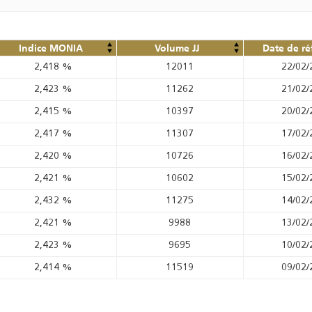
Indice MONIA
Volume JJ
Date de ré
2,418
%
12011
22/02/
2,423
%
11262
21/02/
2,415
%
10397
20/02/
2,417
%
11307
17/02/
2,420
%
10726
16/02/
2,421
%
10602
15/02/
2,432
%
11275
14/02/
2,421
%
9988
13/02/
2,423
%
9695
10/02/
2,414
%
11519
09/02/