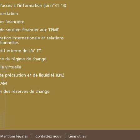
d’accès à l’information (loi n°31-13)
mentation
ion financière
de soutien financier aux TPME
ation internationale et relations
utionnelles
itif interne de LBC-FT
me du régime de change
e virtuelle
de précaution et de liquidité (LPL)
BAM
n des réserves de change
Mentions légales
Contactez nous
Liens utiles