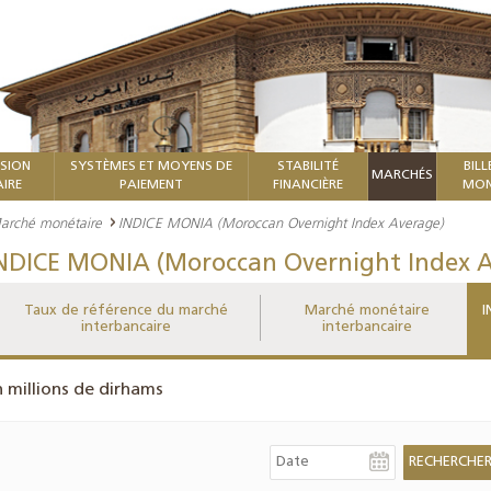
ISION
SYSTÈMES ET MOYENS DE
STABILITÉ
BILL
MARCHÉS
IRE
PAIEMENT
FINANCIÈRE
MON
arché monétaire
INDICE MONIA (Moroccan Overnight Index Average)
NDICE MONIA (Moroccan Overnight Index A
Taux de référence du marché
Marché monétaire
I
interbancaire
interbancaire
n millions de dirhams