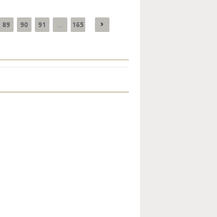
89
90
91
165
...
Enquête mensuelle de
conjoncture dans
l’industrie - 2026