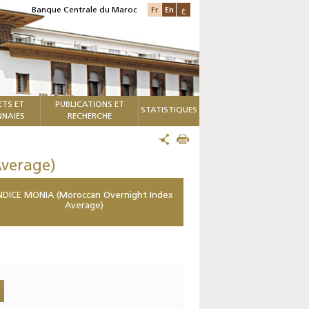
Fr
En
ع
Banque Centrale du Maroc
ETS ET
PUBLICATIONS ET
STATISTIQUES
NAIES
RECHERCHE
verage)
NDICE MONIA (Moroccan Overnight Index
Average)