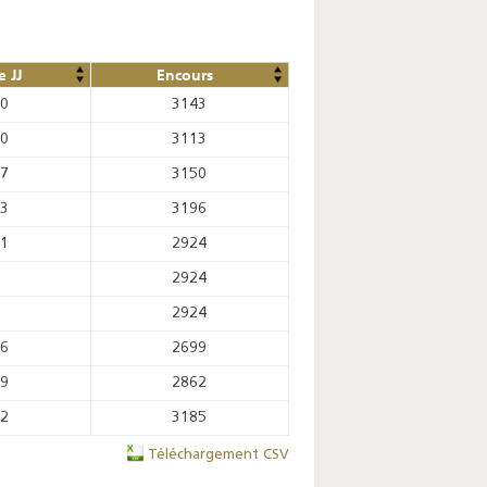
 JJ
Encours
50
3143
20
3113
57
3150
03
3196
31
2924
2924
2924
06
2699
19
2862
42
3185
Téléchargement CSV