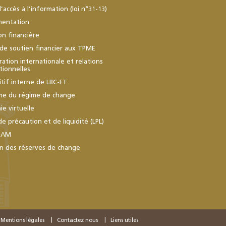
d’accès à l’information (loi n°31-13)
mentation
ion financière
de soutien financier aux TPME
ation internationale et relations
utionnelles
itif interne de LBC-FT
me du régime de change
e virtuelle
de précaution et de liquidité (LPL)
BAM
n des réserves de change
Mentions légales
Contactez nous
Liens utiles