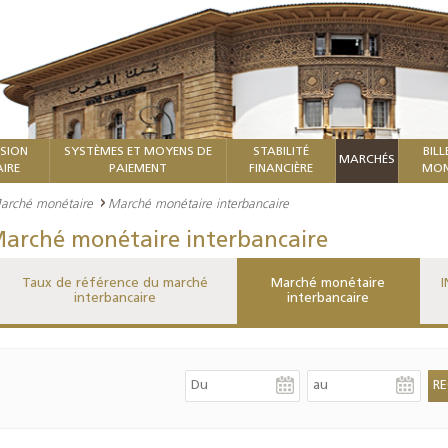
ISION
SYSTÈMES ET MOYENS DE
STABILITÉ
BILL
MARCHÉS
IRE
PAIEMENT
FINANCIÈRE
MON
arché monétaire
Marché monétaire interbancaire
arché monétaire interbancaire
Taux de référence du marché
Marché monétaire
I
interbancaire
interbancaire