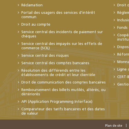
Réclamation
Droit 
Portail des usagers des services d’intérêt
Régle
commun
Inclus
Droit au compte
Fonds 
Service central des incidents de paiement sur
Coopér
chèques
instit
Service central des impayés sur les effets de
Dispos
commerce (SCIL)
Réfor
Service central des risques
Monnai
Service central des comptes bancaires
Ligne 
Résolution des différends entre les
établissements de crédit et leur clientèle
CERT-
Droit de communication des comptes bancaires
Gestio
Remboursement des billets mutilés, altérés, ou
détériorés
API (Application Programming Interface)
Comparateur des tarifs bancaires et des dates
de valeur
Plan de site