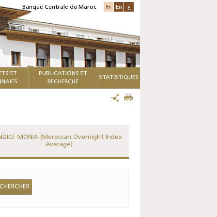
Fr
En
ع
Banque Centrale du Maroc
ETS ET
PUBLICATIONS ET
STATISTIQUES
NAIES
RECHERCHE
NDICE MONIA (Moroccan Overnight Index
Average)