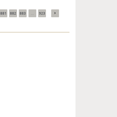
881
882
883
923
...
Enquête mensuelle de
conjoncture dans
l’industrie - 2026