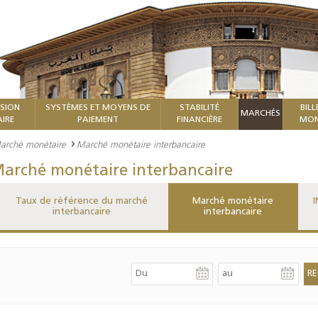
ISION
SYSTÈMES ET MOYENS DE
STABILITÉ
BILL
MARCHÉS
IRE
PAIEMENT
FINANCIÈRE
MON
arché monétaire
Marché monétaire interbancaire
arché monétaire interbancaire
Taux de référence du marché
Marché monétaire
I
interbancaire
interbancaire