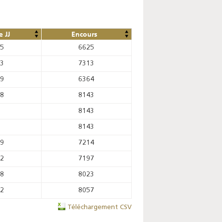
 JJ
Encours
45
6625
23
7313
89
6364
68
8143
8143
8143
89
7214
72
7197
98
8023
92
8057
Téléchargement CSV