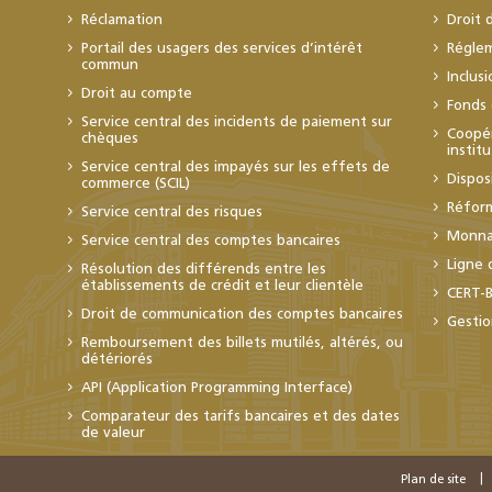
Réclamation
Droit 
Portail des usagers des services d’intérêt
Régle
commun
Inclus
Droit au compte
Fonds 
Service central des incidents de paiement sur
Coopér
chèques
instit
Service central des impayés sur les effets de
Dispos
commerce (SCIL)
Réfor
Service central des risques
Monnai
Service central des comptes bancaires
Ligne 
Résolution des différends entre les
établissements de crédit et leur clientèle
CERT-
Droit de communication des comptes bancaires
Gestio
Remboursement des billets mutilés, altérés, ou
détériorés
API (Application Programming Interface)
Comparateur des tarifs bancaires et des dates
de valeur
Plan de site