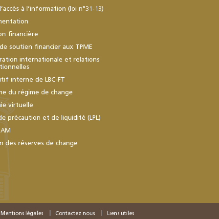
d’accès à l’information (loi n°31-13)
mentation
ion financière
de soutien financier aux TPME
ation internationale et relations
utionnelles
itif interne de LBC-FT
me du régime de change
e virtuelle
de précaution et de liquidité (LPL)
BAM
n des réserves de change
Mentions légales
Contactez nous
Liens utiles