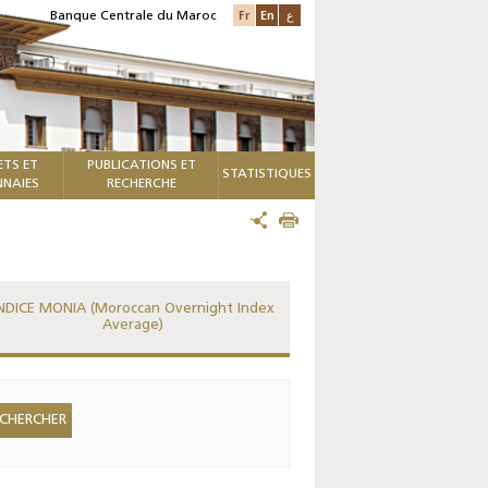
Fr
En
ع
Banque Centrale du Maroc
ETS ET
PUBLICATIONS ET
STATISTIQUES
NAIES
RECHERCHE
NDICE MONIA (Moroccan Overnight Index
Average)