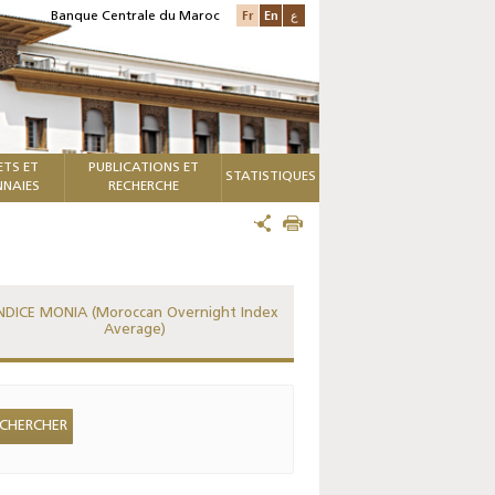
Fr
En
ع
Banque Centrale du Maroc
ETS ET
PUBLICATIONS ET
STATISTIQUES
NAIES
RECHERCHE
NDICE MONIA (Moroccan Overnight Index
Average)