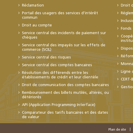
Réclamation
Droit 
Portail des usagers des services d’intérêt
Régle
commun
Inclus
Droit au compte
Fonds 
Service central des incidents de paiement sur
Coopér
chèques
instit
Service central des impayés sur les effets de
Dispos
commerce (SCIL)
Réfor
Service central des risques
Monnai
Service central des comptes bancaires
Ligne 
Résolution des différends entre les
établissements de crédit et leur clientèle
CERT-
Droit de communication des comptes bancaires
Gestio
Remboursement des billets mutilés, altérés, ou
détériorés
API (Application Programming Interface)
Comparateur des tarifs bancaires et des dates
de valeur
Plan de site