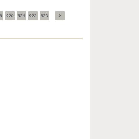
9
920
921
922
923
Enquête mensuelle de
conjoncture dans
l’industrie - 2026