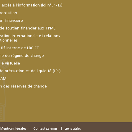
d’accès à l’information (loi n°31-13)
mentation
ion financière
de soutien financier aux TPME
ation internationale et relations
utionnelles
itif interne de LBC-FT
me du régime de change
e virtuelle
de précaution et de liquidité (LPL)
BAM
n des réserves de change
Mentions légales
Contactez nous
Liens utiles