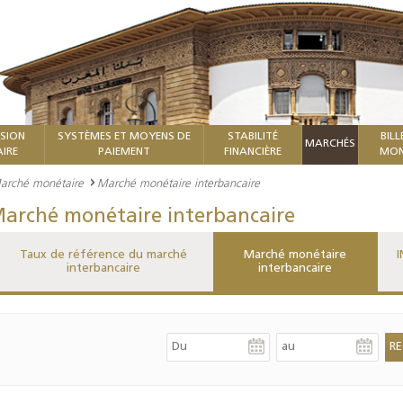
ISION
SYSTÈMES ET MOYENS DE
STABILITÉ
BILL
MARCHÉS
IRE
PAIEMENT
FINANCIÈRE
MON
arché monétaire
Marché monétaire interbancaire
arché monétaire interbancaire
Taux de référence du marché
Marché monétaire
I
interbancaire
interbancaire