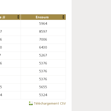
 JJ
Encours
5964
57
8597
76
7006
00
6430
7
5267
46
5376
5376
5376
75
5655
44
5324
Téléchargement CSV