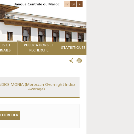
Fr
En
ع
Banque Centrale du Maroc
ETS ET
PUBLICATIONS ET
STATISTIQUES
NAIES
RECHERCHE
NDICE MONIA (Moroccan Overnight Index
Average)