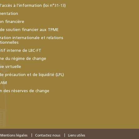
d’accès à l’information (loi n°31-13)
mentation
ion financière
de soutien financier aux TPME
ation internationale et relations
utionnelles
itif interne de LBC-FT
me du régime de change
e virtuelle
de précaution et de liquidité (LPL)
BAM
n des réserves de change
Mentions légales
Contactez nous
Liens utiles