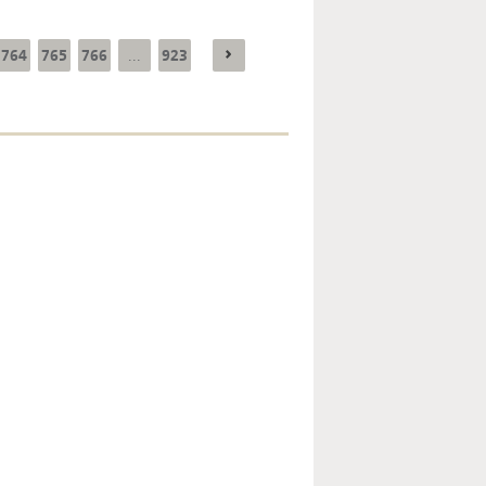
764
765
766
923
...
Enquête mensuelle de
conjoncture dans
l’industrie - 2026