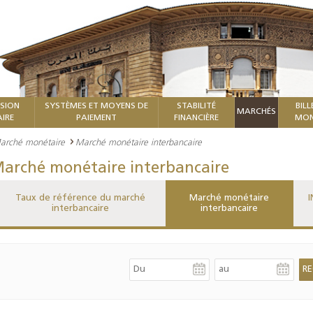
ISION
SYSTÈMES ET MOYENS DE
STABILITÉ
BILL
MARCHÉS
IRE
PAIEMENT
FINANCIÈRE
MON
arché monétaire
Marché monétaire interbancaire
arché monétaire interbancaire
Taux de référence du marché
Marché monétaire
I
interbancaire
interbancaire