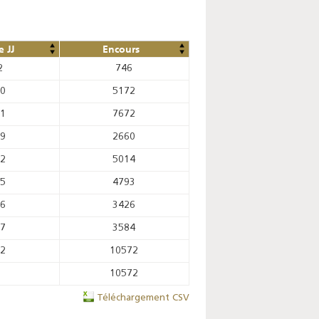
 JJ
Encours
2
746
70
5172
41
7672
39
2660
52
5014
65
4793
06
3426
07
3584
52
10572
10572
Téléchargement CSV