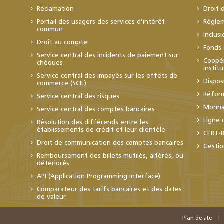
Réclamation
Droit 
Portail des usagers des services d’intérêt
Régle
commun
Inclus
Droit au compte
Fonds 
Service central des incidents de paiement sur
Coopér
chèques
instit
Service central des impayés sur les effets de
Dispos
commerce (SCIL)
Réfor
Service central des risques
Monnai
Service central des comptes bancaires
Ligne 
Résolution des différends entre les
établissements de crédit et leur clientèle
CERT-
Droit de communication des comptes bancaires
Gestio
Remboursement des billets mutilés, altérés, ou
détériorés
API (Application Programming Interface)
Comparateur des tarifs bancaires et des dates
de valeur
Plan de site