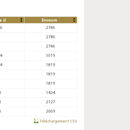
 JJ
Encours
86
2786
2786
2786
04
3019
04
1819
1819
1819
0
1424
2
2127
5
2069
Téléchargement CSV