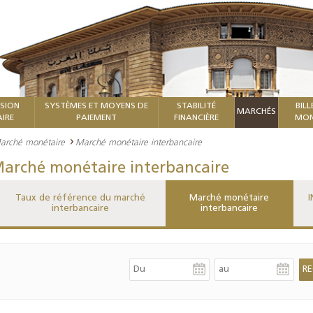
ISION
SYSTÈMES ET MOYENS DE
STABILITÉ
BILL
MARCHÉS
IRE
PAIEMENT
FINANCIÈRE
MON
arché monétaire
Marché monétaire interbancaire
arché monétaire interbancaire
Taux de référence du marché
Marché monétaire
I
interbancaire
interbancaire