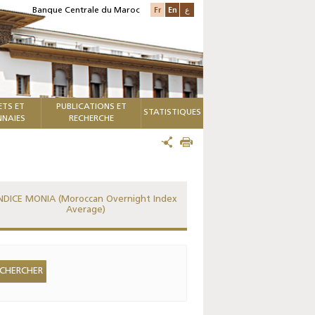
Fr
En
ع
Banque Centrale du Maroc
ETS ET
PUBLICATIONS ET
STATISTIQUES
NAIES
RECHERCHE
NDICE MONIA (Moroccan Overnight Index
Average)