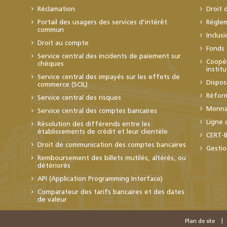
Réclamation
Droit 
Portail des usagers des services d’intérêt
Régle
commun
Inclus
Droit au compte
Fonds 
Service central des incidents de paiement sur
Coopér
chèques
instit
Service central des impayés sur les effets de
Dispos
commerce (SCIL)
Réfor
Service central des risques
Monnai
Service central des comptes bancaires
Ligne 
Résolution des différends entre les
établissements de crédit et leur clientèle
CERT-
Droit de communication des comptes bancaires
Gestio
Remboursement des billets mutilés, altérés, ou
détériorés
API (Application Programming Interface)
Comparateur des tarifs bancaires et des dates
de valeur
Plan de site