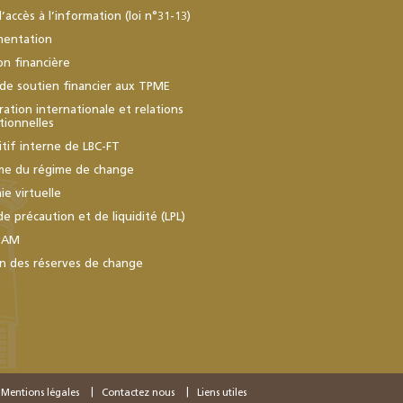
d’accès à l’information (loi n°31-13)
mentation
ion financière
de soutien financier aux TPME
ation internationale et relations
utionnelles
itif interne de LBC-FT
me du régime de change
e virtuelle
de précaution et de liquidité (LPL)
BAM
n des réserves de change
Mentions légales
Contactez nous
Liens utiles