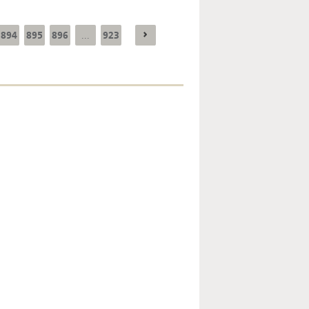
894
895
896
923
...
Enquête mensuelle de
conjoncture dans
l’industrie - 2026