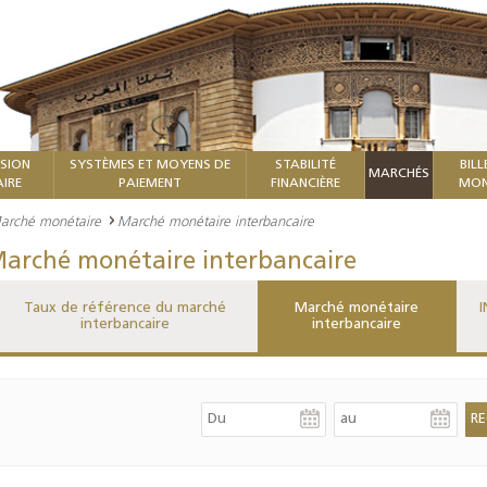
ISION
SYSTÈMES ET MOYENS DE
STABILITÉ
BILL
MARCHÉS
IRE
PAIEMENT
FINANCIÈRE
MON
arché monétaire
Marché monétaire interbancaire
arché monétaire interbancaire
Taux de référence du marché
Marché monétaire
I
interbancaire
interbancaire