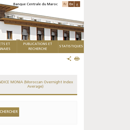
Fr
En
ع
Banque Centrale du Maroc
ETS ET
PUBLICATIONS ET
STATISTIQUES
NAIES
RECHERCHE
NDICE MONIA (Moroccan Overnight Index
Average)