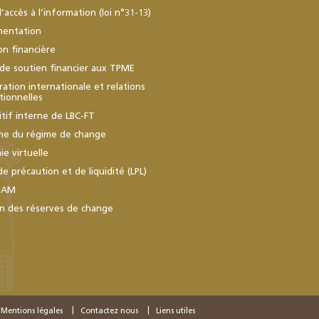
d’accès à l’information (loi n°31-13)
mentation
ion financière
de soutien financier aux TPME
ation internationale et relations
utionnelles
itif interne de LBC-FT
me du régime de change
e virtuelle
de précaution et de liquidité (LPL)
BAM
n des réserves de change
Mentions légales
Contactez nous
Liens utiles