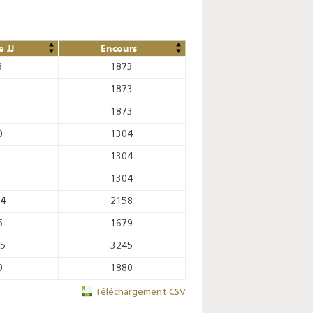
 JJ
Encours
3
1873
1873
1873
0
1304
1304
1304
14
2158
5
1679
45
3245
0
1880
Téléchargement CSV