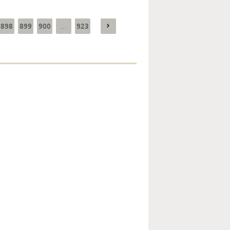
898
899
900
923
...
Enquête mensuelle de
conjoncture dans
l’industrie - 2026