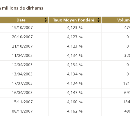
n millions de dirhams
Date
Taux Moyen Pondéré
Volume
19/10/2007
4,123
%
47
20/10/2007
4,123
%
0
21/10/2007
4,123
%
0
11/04/2003
4,134
%
32
12/04/2003
4,134
%
0
13/04/2003
4,134
%
0
17/07/2003
4,134
%
12
16/04/2003
4,147
%
69
15/11/2007
4,160
%
18
08/11/2007
4,162
%
48