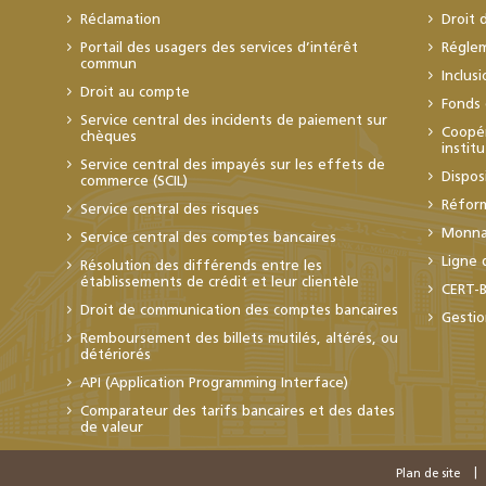
Réclamation
Droit 
Portail des usagers des services d’intérêt
Régle
commun
Inclus
Droit au compte
Fonds 
Service central des incidents de paiement sur
Coopér
chèques
instit
Service central des impayés sur les effets de
Dispos
commerce (SCIL)
Réfor
Service central des risques
Monnai
Service central des comptes bancaires
Ligne 
Résolution des différends entre les
établissements de crédit et leur clientèle
CERT-
Droit de communication des comptes bancaires
Gestio
Remboursement des billets mutilés, altérés, ou
détériorés
API (Application Programming Interface)
Comparateur des tarifs bancaires et des dates
de valeur
Plan de site