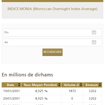
INDICE MONIA (Moroccan Overnight Index Average)
En millions de dirhams
Date
Taux Moyen Pondéré
Volume JJ
Encours
19/01/2001
4,925
%
1873
3202
20/01/2001
4,925
%
0
3202