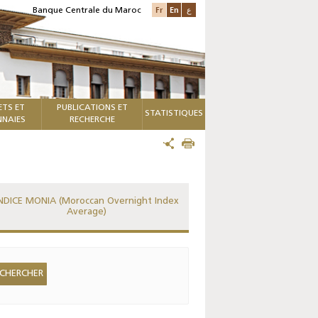
Fr
En
ع
Banque Centrale du Maroc
ETS ET
PUBLICATIONS ET
STATISTIQUES
NAIES
RECHERCHE
NDICE MONIA (Moroccan Overnight Index
Average)