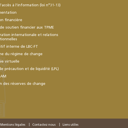
d’accès à l’information (loi n°31-13)
mentation
ion financière
de soutien financier aux TPME
ation internationale et relations
utionnelles
itif interne de LBC-FT
me du régime de change
e virtuelle
de précaution et de liquidité (LPL)
BAM
n des réserves de change
Mentions légales
Contactez nous
Liens utiles