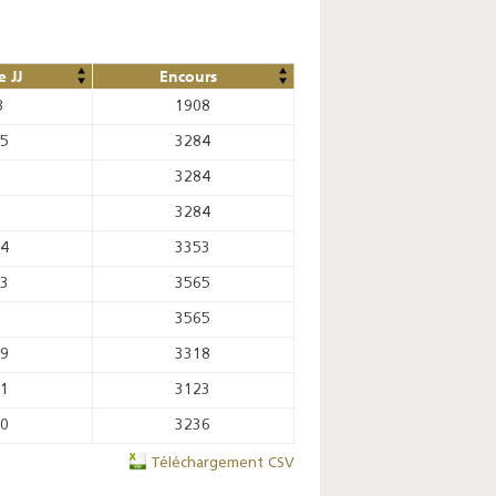
 JJ
Encours
3
1908
85
3284
3284
3284
54
3353
43
3565
3565
19
3318
01
3123
80
3236
Téléchargement CSV