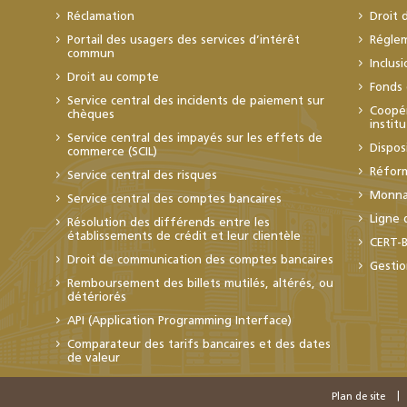
Réclamation
Droit 
Portail des usagers des services d’intérêt
Régle
commun
Inclus
Droit au compte
Fonds 
Service central des incidents de paiement sur
Coopér
chèques
instit
Service central des impayés sur les effets de
Dispos
commerce (SCIL)
Réfor
Service central des risques
Monnai
Service central des comptes bancaires
Ligne 
Résolution des différends entre les
établissements de crédit et leur clientèle
CERT-
Droit de communication des comptes bancaires
Gestio
Remboursement des billets mutilés, altérés, ou
détériorés
API (Application Programming Interface)
Comparateur des tarifs bancaires et des dates
de valeur
Plan de site