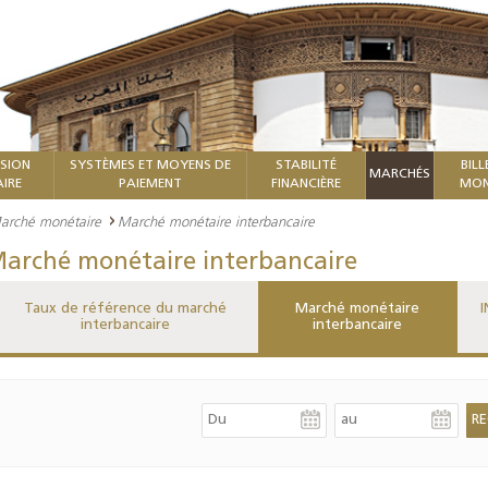
ISION
SYSTÈMES ET MOYENS DE
STABILITÉ
BILL
MARCHÉS
IRE
PAIEMENT
FINANCIÈRE
MON
arché monétaire
Marché monétaire interbancaire
arché monétaire interbancaire
Taux de référence du marché
Marché monétaire
I
interbancaire
interbancaire