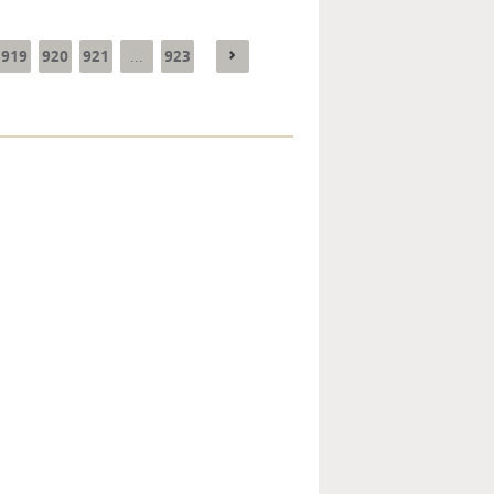
919
920
921
923
...
Enquête mensuelle de
conjoncture dans
l’industrie - 2026