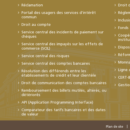
Réclamation
Droit 
Portail des usagers des services d’intérêt
Régle
commun
Inclus
Droit au compte
Fonds 
Service central des incidents de paiement sur
Coopér
chèques
instit
Service central des impayés sur les effets de
Dispos
commerce (SCIL)
Réfor
Service central des risques
Monnai
Service central des comptes bancaires
Ligne 
Résolution des différends entre les
établissements de crédit et leur clientèle
CERT-
Droit de communication des comptes bancaires
Gestio
Remboursement des billets mutilés, altérés, ou
détériorés
API (Application Programming Interface)
Comparateur des tarifs bancaires et des dates
de valeur
Plan de site