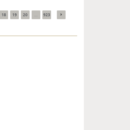
18
19
20
923
...
Enquête mensuelle de
conjoncture dans
l’industrie - 2026