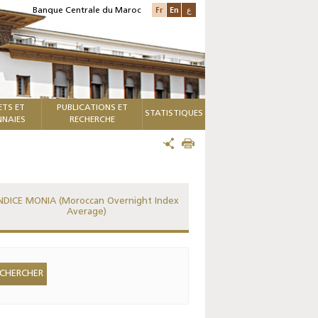
Fr
En
ع
Banque Centrale du Maroc
ETS ET
PUBLICATIONS ET
STATISTIQUES
NAIES
RECHERCHE
NDICE MONIA (Moroccan Overnight Index
Average)