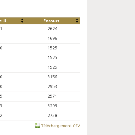
 JJ
Encours
31
2624
1
1696
10
1525
1525
1525
70
3156
70
2953
85
2571
83
3299
32
2738
Téléchargement CSV