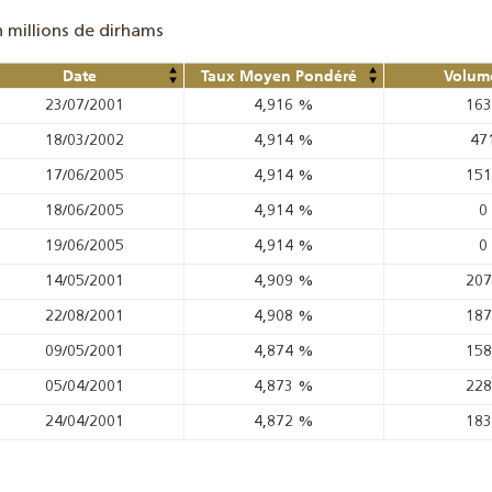
n millions de dirhams
Date
Taux Moyen Pondéré
Volume
23/07/2001
4,916
%
16
18/03/2002
4,914
%
47
17/06/2005
4,914
%
15
18/06/2005
4,914
%
0
19/06/2005
4,914
%
0
14/05/2001
4,909
%
20
22/08/2001
4,908
%
18
09/05/2001
4,874
%
15
05/04/2001
4,873
%
22
24/04/2001
4,872
%
18