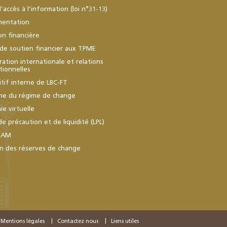
d’accès à l’information (loi n°31-13)
mentation
ion financière
de soutien financier aux TPME
ation internationale et relations
utionnelles
itif interne de LBC-FT
me du régime de change
e virtuelle
de précaution et de liquidité (LPL)
BAM
n des réserves de change
Mentions légales
Contactez nous
Liens utiles