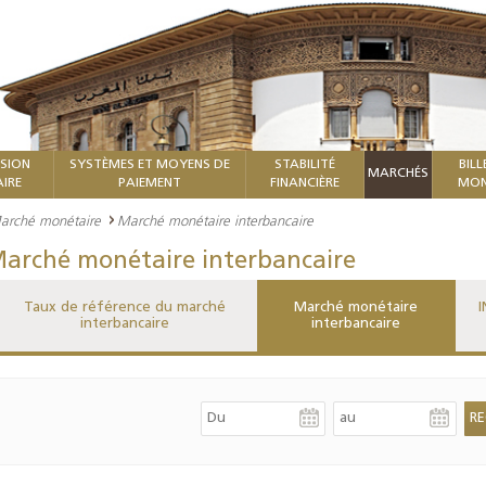
ISION
SYSTÈMES ET MOYENS DE
STABILITÉ
BILL
MARCHÉS
IRE
PAIEMENT
FINANCIÈRE
MON
arché monétaire
Marché monétaire interbancaire
arché monétaire interbancaire
Taux de référence du marché
Marché monétaire
I
interbancaire
interbancaire