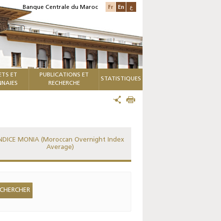
Fr
En
ع
Banque Centrale du Maroc
ETS ET
PUBLICATIONS ET
STATISTIQUES
NAIES
RECHERCHE
NDICE MONIA (Moroccan Overnight Index
Average)