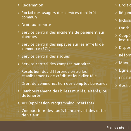
Réclamation
Droit 
Portail des usagers des services d’intérêt
Régle
commun
Inclus
Droit au compte
Fonds 
Service central des incidents de paiement sur
Coopér
chèques
instit
Service central des impayés sur les effets de
Dispos
commerce (SCIL)
Réfor
Service central des risques
Monnai
Service central des comptes bancaires
Ligne 
Résolution des différends entre les
établissements de crédit et leur clientèle
CERT-
Droit de communication des comptes bancaires
Gestio
Remboursement des billets mutilés, altérés, ou
détériorés
API (Application Programming Interface)
Comparateur des tarifs bancaires et des dates
de valeur
Plan de site