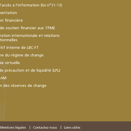
d’accès à l’information (loi n°31-13)
mentation
ion financière
de soutien financier aux TPME
ation internationale et relations
utionnelles
itif interne de LBC-FT
me du régime de change
e virtuelle
de précaution et de liquidité (LPL)
BAM
n des réserves de change
Mentions légales
Contactez nous
Liens utiles