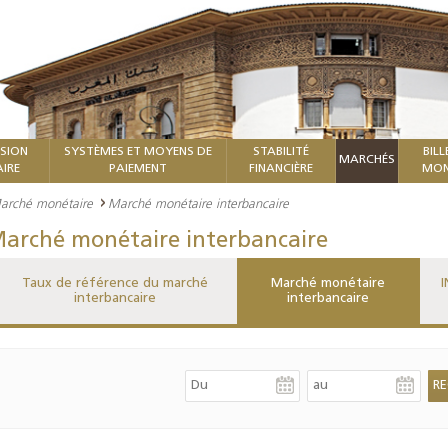
ISION
SYSTÈMES ET MOYENS DE
STABILITÉ
BILL
MARCHÉS
IRE
PAIEMENT
FINANCIÈRE
MON
arché monétaire
Marché monétaire interbancaire
arché monétaire interbancaire
Taux de référence du marché
Marché monétaire
I
interbancaire
interbancaire