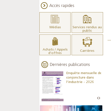
Accès rapides
Médias
Services rendus au
public
Achats / Appels
Carrières
d’offres
Dernières publications
Indicateurs clés des
Enquête mensuelle de
statistiques
conjoncture dans
monétaires - 2026
l’industrie - 2026