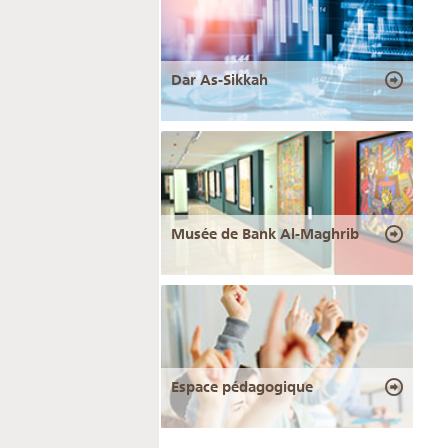
Dar As-Sikkah
Musée de Bank Al-Maghrib
Espace pédagogique