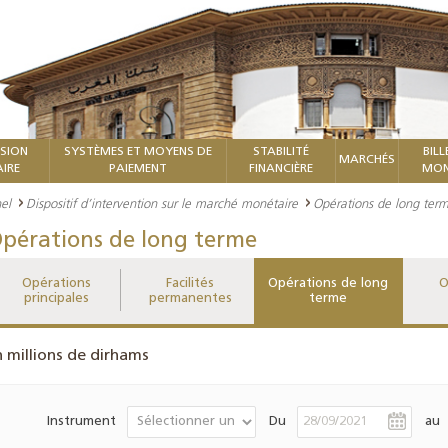
ISION
SYSTÈMES ET MOYENS DE
STABILITÉ
BILL
MARCHÉS
IRE
PAIEMENT
FINANCIÈRE
MON
el
Dispositif d’intervention sur le marché monétaire
Opérations de long ter
pérations de long terme
Opérations
Facilités
Opérations de long
O
principales
permanentes
terme
n millions de dirhams
Instrument
Du
au