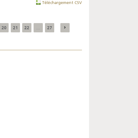
Téléchargement CSV
20
21
22
27
...
Enquête mensuelle de
conjoncture dans
l’industrie - 2026