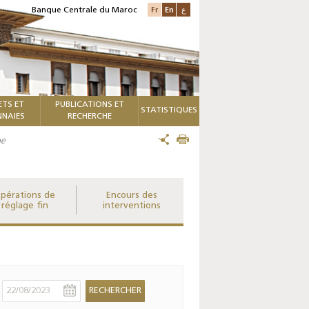
Fr
En
ع
Banque Centrale du Maroc
ETS ET
PUBLICATIONS ET
STATISTIQUES
NAIES
RECHERCHE
me
pérations de
Encours des
réglage fin
interventions