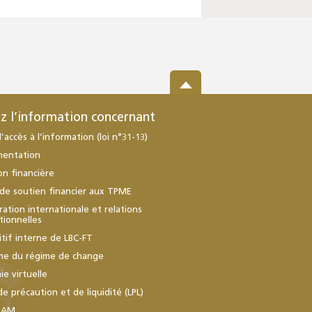
z l’information concernant
d’accès à l’information (loi n°31-13)
mentation
ion financière
de soutien financier aux TPME
ation internationale et relations
utionnelles
itif interne de LBC-FT
me du régime de change
e virtuelle
de précaution et de liquidité (LPL)
BAM