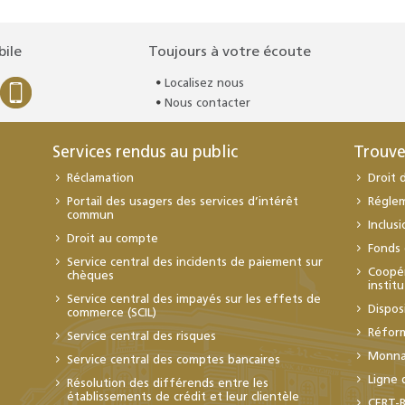
bile
Toujours à votre écoute
Localisez nous
Nous contacter
Services rendus au public
Trouve
Réclamation
Droit 
Portail des usagers des services d’intérêt
Régle
commun
Inclus
Droit au compte
Fonds 
Service central des incidents de paiement sur
Coopér
chèques
instit
Service central des impayés sur les effets de
Dispos
commerce (SCIL)
Réfor
Service central des risques
Monnai
Service central des comptes bancaires
Ligne 
Résolution des différends entre les
établissements de crédit et leur clientèle
CERT-