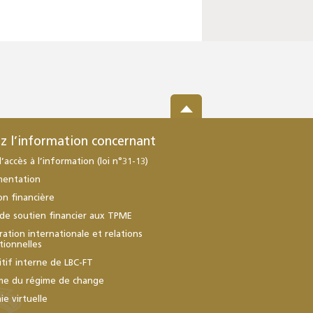
z l’information concernant
d’accès à l’information (loi n°31-13)
mentation
ion financière
de soutien financier aux TPME
ation internationale et relations
utionnelles
itif interne de LBC-FT
me du régime de change
e virtuelle