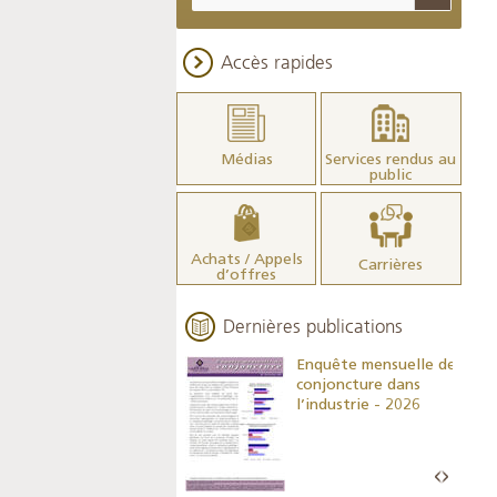
Accès rapides
Médias
Services rendus au
public
Achats / Appels
Carrières
d’offres
Dernières publications
Indicateurs clés des
Enquête mensuelle de
statistiques
conjoncture dans
monétaires - 2026
l’industrie - 2026