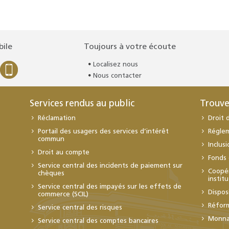
bile
Toujours à votre écoute
Localisez nous
Nous contacter
Services rendus au public
Trouve
Réclamation
Droit 
Portail des usagers des services d’intérêt
Régle
commun
Inclus
Droit au compte
Fonds 
Service central des incidents de paiement sur
Coopér
chèques
instit
Service central des impayés sur les effets de
Dispos
commerce (SCIL)
Réfor
Service central des risques
Monnai
Service central des comptes bancaires