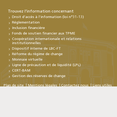
Trouvez l’information concernant
Droit d’accès à l’information (loi n°31-13)
Réglementation
Inclusion financière
Fonds de soutien financier aux TPME
Coopération internationale et relations
institutionnelles
Dispositif interne de LBC-FT
Réforme du régime de change
Monnaie virtuelle
Ligne de précaution et de liquidité (LPL)
CERT-BAM
Gestion des réserves de change
Plan de site
Mentions légales
Contactez nous
Liens utiles
Copyright © Bank Al-Maghrib 2026
En poursuivant votre visite sur ce site, vous acceptez
l'utilisation de cookies. Pour plus d'informations
Cliquez ici