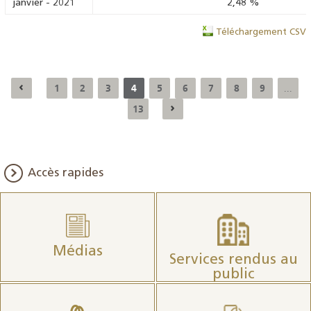
janvier
-
2021
2,48
%
Téléchargement CSV
1
2
3
4
5
6
7
8
9
...
13
Accès rapides
Médias
Services rendus au
public