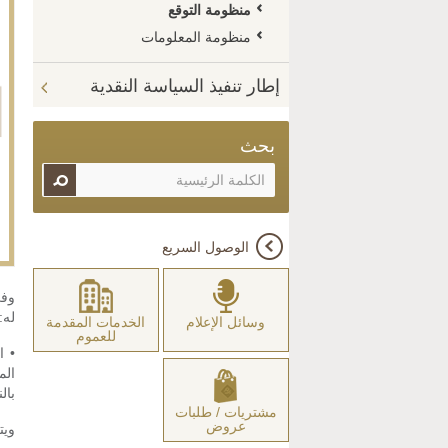
منظومة التوقع
منظومة المعلومات
إطار تنفيذ السياسة النقدية
بحث
الوصول السريع
له:
وسائل الإعلام
الخدمات المقدمة
للعموم
• ا
الم
بال
مشتريات / طلبات
عروض
ويت