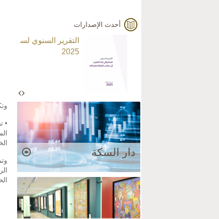
أحدث الإصدارات
التقرير السنوي لسنة
2025
وتك
• ت
الم
الخ
دار السكة
وتم
الر
الح