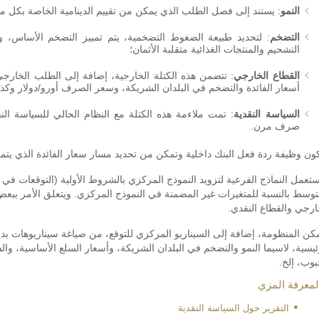
النمو
: يستند إلى فصل الطلب الذي يمكن من تقييم الدينامية الخاصة بكل م
التضخم
: لتحديد طبيعة الضغوط التضخمية، يتم تمييز التضخم الأساس، 
التشحيم والمنتجات الغذائية متقلبة الأثمان؛
الاستقصاء الشهري
مؤشر أسعار الأصول
حول الظرفية
العقارية - 2026
القطاع الخارجي
: تتضمن هذه الكتلة الخارجية، إضافة إلى الطلب الخارج
أسعار الفائدة والتضخم في البلدان الشريكة، وسعر الصرف أورو/دولار وكذا
الصناعية - 2026
السياسة النقدية
: تمت ملاءمة هذه الكتلة مع النظام الحالي للسياسة النقد
صرف مرن.
ون وظيفة ردة فعل البنك داخلية وتمكن من تحديد مسار سعار الفائدة الذي يت
ستعمل النماذج الفرعية لتزويد النموذج المركزي بالشروط الأولية (التوقعات ف
توسط بالنسبة للمتغيرات غير المضمنة في النموذج المركزي. ويتعلق الأمر ببع
ارجي والقطاع النقدي.
كن المنظومة، إضافة إلى السيناريو المركزي للتوقع، من صياغة سيناريوهات ب
ئيسية، لاسيما النمو والتضخم في البلدان الشريكة، وأسعار السلع الأساسية، والس
بوب، إلخ.
لمعرفة المزي
التقرير حول السياسة النقدية