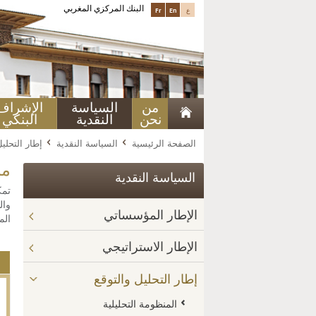
البنك المركزي المغربي
ع
En
Fr
من
السياسة
الإشراف
نحن
النقدية
البنكي
الصفحة الرئيسية
السياسة النقدية
إطار التحليل
من
السياسة النقدية
تمك
وال
الإطار المؤسساتي
الم
الإطار الاستراتيجي
إطار التحليل والتوقع
المنظومة التحليلية