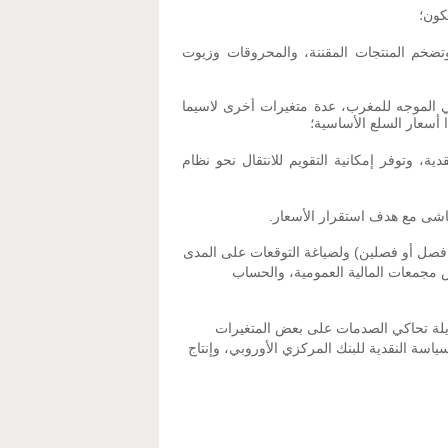
كون؛
وتضخم المنتجات المقننة، والمحروقات وزيوت
ي الموجه للمغرب، عدة متغيرات أخرى لاسيما
 أسعار السلع الأساسية؛
ية، وتوفر إمكانية التقويم للانتقال نحو نظام
ماشى مع هدف استقرار الأسعار.
ي فصل أو فصلين) ولصياغة التوقعات على المدى
ض مجمعات المالية العمومية، والحساب
ديلة تحاكي الصدمات على بعض المتغيرات
ياسة النقدية للبنك المركزي الأوروبي، وإنتاج