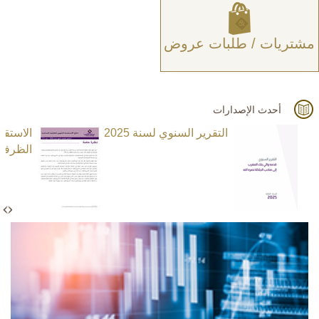
مشتريات / طلبات عروض
أحدث الإصدارات
التقرير السنوي لسنة 2025
الاستق
الظرفية ا
N
e
x
t