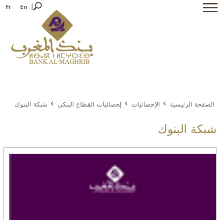
Fr
En
الصفحة الرئيسية
الإحصائيات
إﺤﺼﺎﺌﻴﺎﺕ القطاع البنكي
شبكة البنوك
شبكة البنوك