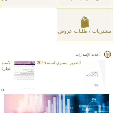
مشتريات / طلبات عروض
أحدث الإصدارات
التقرير السنوي لسنة 2025
الاستق
الظرفية ا
N
e
x
t