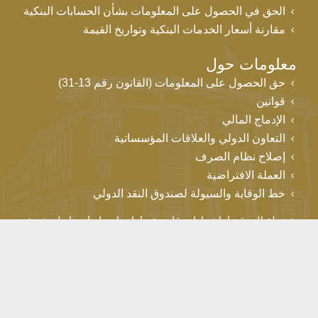
الحق في الحصول على المعلومات بشأن الحسابات البنكية
مقارنة أسعار الخدمات البنكية وتواريخ القيمة
معلومات حول
حق الحصول على المعلومات (القانون رقم 13-31)
قوانين
الإدماج المالي
التعاون الدولي والعلاقات المؤسساتية
إصلاح نظام الصرف
العملة الافتراضية
خط الوقاية والسيولة لصندوق النقد الدولي
خريطة الموقع
إشعارات قانونية
اتصل بنا
روابط مفيدة
حقوق التأليف والنشر © بنك المغرب 2026
إن استمرارك في تصفح هذا الموقع يعني موافقتك على استخدام ملفات
تعريف الارتباط. لمزيد من المعلومات، انقر هنا
انقر هنا