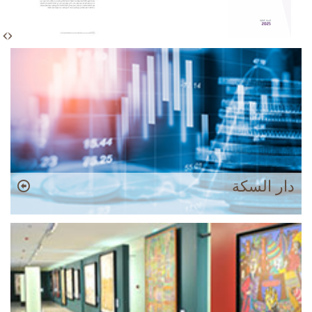
e
x
t
دار السكة