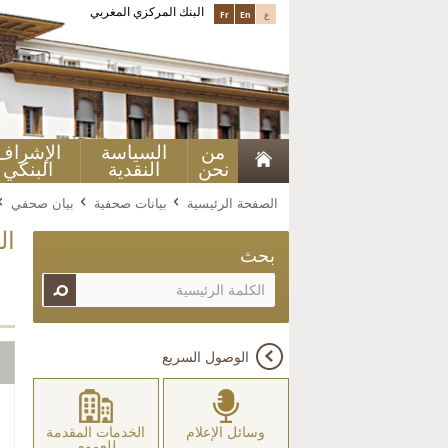
البنك المركزي المغربي
ع
En
Fr
من
السياسة
الإشراف
نحن
النقدية
البنكي
الصفحة الرئيسية
بيانات صحفية
بيان صحفي
ال
بحث
الوصول السريع
وسائل الإعلام
الخدمات المقدمة
للعموم