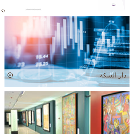
x
t
دار السكة