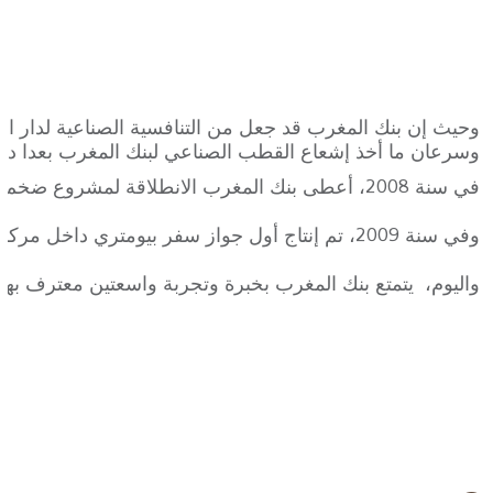
وحيث إن بنك المغرب قد جعل من التنافسية الصناعية لدار السكة محور اهتماماته، فقد عمل سنة 1992 على إنشاء خط ثان
وسرعان ما أخذ إشعاع القطب الصناعي لبنك المغرب بعدا دوليا، 
في سنة 2008، أعطى بنك المغرب الانطلاقة لمشروع ضخم يهم تحديث تجهيزات الإنتاج المستعملة في دار السكة.
وفي سنة 2009، تم إنتاج أول جواز سفر بيومتري داخل مركز أُعِدَّ خصيصا من أجل صناعة وتشخيص هذا الجيل الجديد من جوازات السفر.
واليوم، يتمتع بنك المغرب بخبرة وتجربة واسعتين معترف بهما