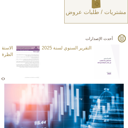
مشتريات / طلبات عروض
أحدث الإصدارات
التقرير السنوي لسنة 2025
الاستق
الظرفية ا
N
e
x
t