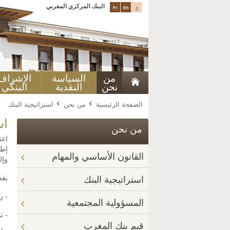
البنك المركزي المغربي
ع
En
Fr
من
السياسة
الإشراف
نحن
النقدية
البنكي
الصفحة الرئيسية
من نحن
استراتيجية البنك
اس
من نحن
إطا
القانون الأساسي والمهام
وإل
يقدم
استراتيجية البنك
- ر
المسؤولية المجتمعية
- ت
قيم بنك المغرب