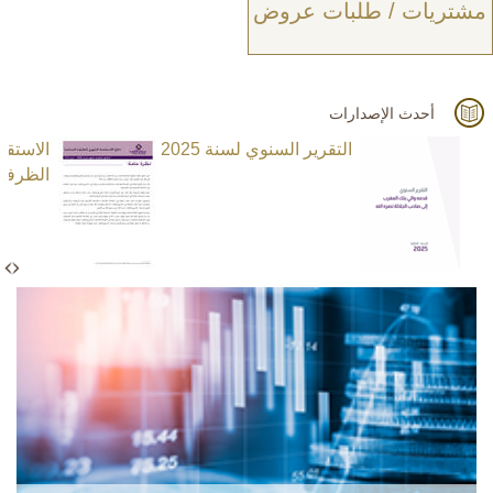
مشتريات / طلبات عروض
أحدث الإصدارات
التقرير السنوي لسنة 2025
الاستق
الظرفية ا
N
e
x
t