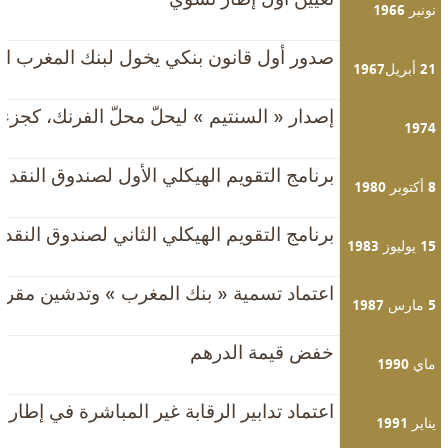
تعيين اول إطار نسوي
نونبر 1966
صدور أول قانون بنكي يخول لبنك المغرب ال
21 أبريل1967
إصدار « السنتيم » ليحلّ محلّ الفرنك، كجزء
1974
برنامج التقويم الهيكلي الأول لصندوق النقد 
8 أكتوبر 1980
برنامج التقويم الهيكلي الثاني لصندوق النقد 
15 يوليوز 1983
اعتماد تسمية « بنك المغرب » وتدشين مقر د
5 مارس 1987
خفض قيمة الدرهم
ماي 1990
اعتماد تدابير الرقابة غير المباشرة في إطار ت
يناير 1991