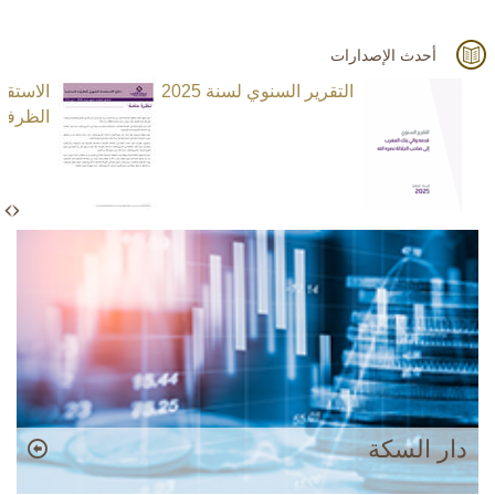
أحدث الإصدارات
التقرير السنوي لسنة 2025
الاستق
الظرفية ا
N
e
x
t
دار السكة