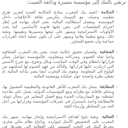
ترتقي بالبنك إلى مؤسسة متميزة وذائعة الصيت:
الحكامة
: اعتمد بنك المغرب مبادئ الحكامة الجيدة لتعزيز طرق
تنظيمه وعمله، مع التمسك بتكريس ثقافة الأخلاقيات داخل
المؤسسة. وبفضل استقلاليته المالية، ينجز البنك مهامه في إطار
احترام المقتضيات التي ينص عليها قانونه الأساسي، كما يحدد
الأولويات الاستراتيجية ويسهر على تتبعها وتسييرها وتقييمها. وبغية
ذلك، وضع تنظيما ملائما ويسهر على أن تكون عملية اتخاذ القرارات
جماعية وأن تخضع للتشاور.
الشفافية
: ولضمان تحقيق حكامة جيدة، يعتبر بنك المغرب الشفافية
واجبا تجاه العموم، وشركائه ومتعاونيه. فالمؤسسة تتواصل بشأن
قراراتها بانتظام وفي الوقت المناسب وبكل وضوح، مع شرح الأسس
التي ارتكزت عليها قراراتها، والتأكد من فهم العموم لها لتمكينهم من
الولوج إلى المعلومة. ويقوم بنك المغرب أيضا بنشر بياناته المالية، إذ
يعطي نظرة واضحة حول عملياته ووضعيته المالية.
المطابقة
: يمتثل بنك المغرب للأطر القانونية والتنظيمية المعمول بها،
وبحكم علاقاته مع نظرائه ومع المؤسسات الدولية، يعمل على ملاءمة
أنشطته مع الممارسات الجيدة ومع أفضل المعايير في مجال عمله.
فالمطابقة واجبة باستمرار في تصرفات المؤسسة وقراراتها من أجل
الحد من المخاطر وإرساء الثقة.
الفعالية
: وبغية بلوغ أهدافه الاستراتيجية وإنجاز مهامه، يسهر بنك
المغرب على التخصيص الأمثل لموارده. وباتباع نظام مالي صارم،
ينخرط البنك في البحث المستمر على الفعالية التي يعتبرها، في