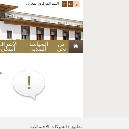
البنك المركزي المغربي
ع
En
Fr
من
السياسة
الإشراف
نحن
النقدية
البنكي
ه
تطبيق / الشبكات الاجتماعية