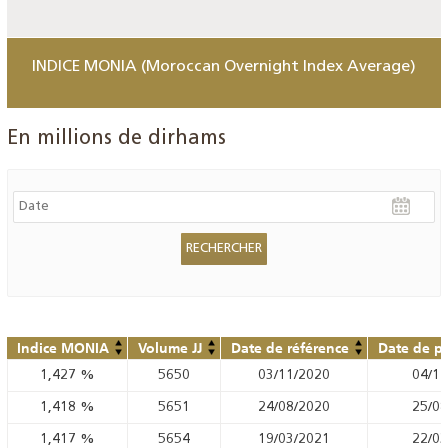
INDICE MONIA (Moroccan Overnight Index Average)
En millions de dirhams
Indice MONIA
Volume JJ
Date de référence
Date de pu
1,427
%
5650
03/11/2020
04/11
1,418
%
5651
24/08/2020
25/08
1,417
%
5654
19/03/2021
22/03