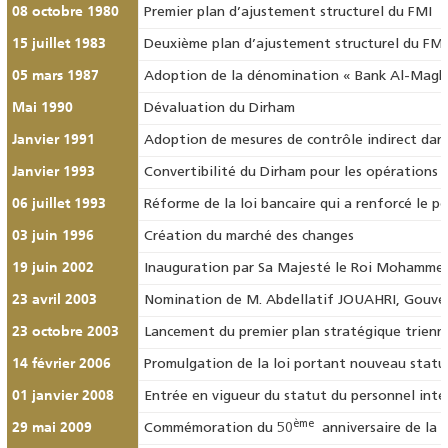
08 octobre 1980
Premier plan d’ajustement structurel du FMI
15 juillet 1983
Deuxième plan d’ajustement structurel du FMI
05 mars 1987
Adoption de la dénomination « Bank Al-Maghri
Mai 1990
Dévaluation du Dirham
Janvier 1991
Adoption de mesures de contrôle indirect dans
Janvier 1993
Convertibilité du Dirham pour les opérations 
06 juillet 1993
Réforme de la loi bancaire qui a renforcé le 
03 juin 1996
Création du marché des changes
19 juin 2002
Inauguration par Sa Majesté le Roi Mohamme
23 avril 2003
Nomination de M. Abdellatif JOUAHRI, Gouve
23 octobre 2003
Lancement du premier plan stratégique trienn
14 février 2006
Promulgation de la loi portant nouveau statut
01 janvier 2008
Entrée en vigueur du statut du personnel inté
29 mai 2009
ème
Commémoration du 50
anniversaire de la B