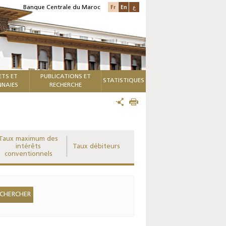
Fr
En
ع
Banque Centrale du Maroc
ETS ET
PUBLICATIONS ET
STATISTIQUES
NAIES
RECHERCHE
Taux maximum des
intérêts
Taux débiteurs
conventionnels