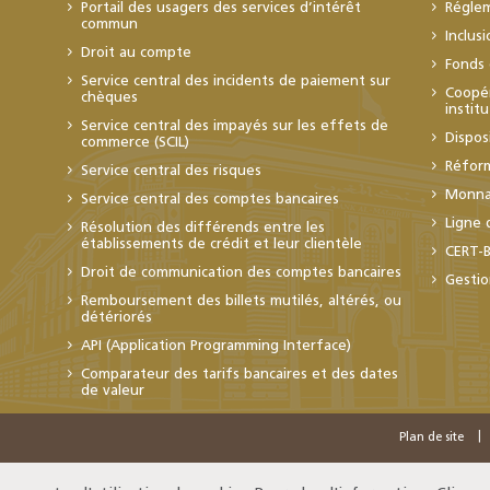
Portail des usagers des services d’intérêt
Régle
commun
Inclus
Droit au compte
Fonds 
Service central des incidents de paiement sur
Coopér
chèques
instit
Service central des impayés sur les effets de
Dispos
commerce (SCIL)
Réfor
Service central des risques
Monnai
Service central des comptes bancaires
Ligne 
Résolution des différends entre les
établissements de crédit et leur clientèle
CERT-
Droit de communication des comptes bancaires
Gestio
Remboursement des billets mutilés, altérés, ou
détériorés
API (Application Programming Interface)
Comparateur des tarifs bancaires et des dates
de valeur
Plan de site