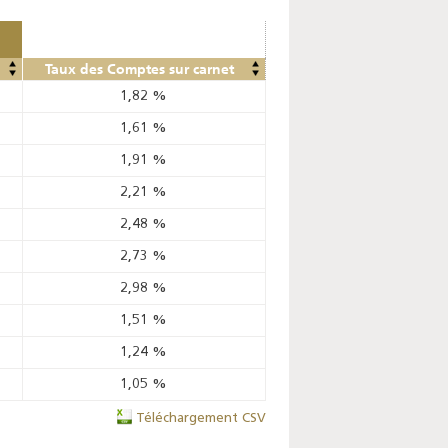
Taux des Comptes sur carnet
1,82
%
1,61
%
1,91
%
2,21
%
2,48
%
2,73
%
2,98
%
1,51
%
1,24
%
1,05
%
Téléchargement CSV