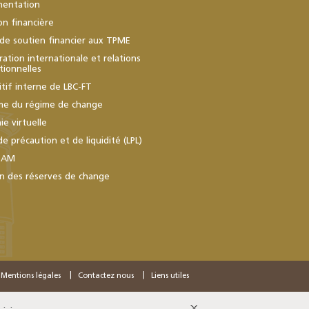
mentation
ion financière
de soutien financier aux TPME
ation internationale et relations
utionnelles
itif interne de LBC-FT
me du régime de change
e virtuelle
de précaution et de liquidité (LPL)
BAM
n des réserves de change
Mentions légales
Contactez nous
Liens utiles