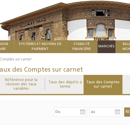
ISION
SYSTÈMES ET MOYENS DE
STABILITÉ
BILL
MARCHÉS
IRE
PAIEMENT
FINANCIÈRE
MON
Comptes sur carnet
aux des Comptes sur carnet
Référence pour la
Taux des dépôts à
Taux des Comptes
révision des taux
terme
sur carnet
variables